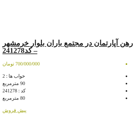
در مجتمع باران بلوار خرمشهر
– کد241278
700/000/000 تومان
خواب ها :
2
90
مترمربع
کد :
241278
80
مترمربع
پیش فروش