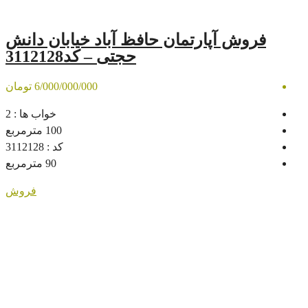
رتمان حافظ آباد خیابان دانش
حجتی – کد3112128
6/000/000/000 تومان
خواب ها :
2
100
مترمربع
کد :
3112128
90
مترمربع
فروش