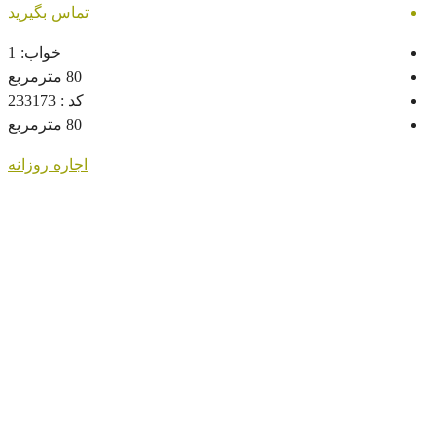
تماس بگیرید
خواب:
1
80
مترمربع
کد :
233173
80
مترمربع
اجاره روزانه