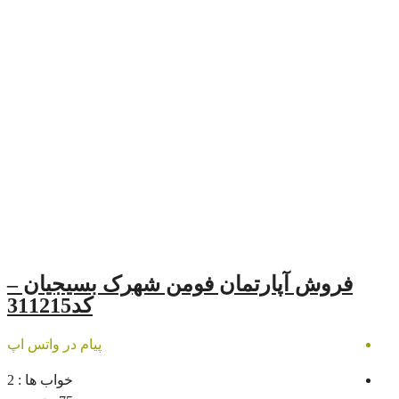
رتمان فومن شهرک بسیجیان –
کد311215
پیام در واتس اپ
خواب ها :
2