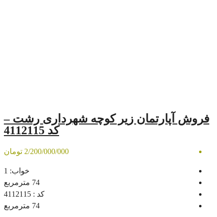
ان زیر کوچه شهرداری رشت –
کد 4112115
2/200/000/000 تومان
خواب:
1
74
مترمربع
کد :
4112115
74
مترمربع