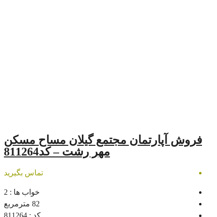
مان مجتمع گیلان مساح مسکن
مهر رشت – کد811264
تماس بگیرید
خواب ها :
2
82
مترمربع
کد :
811264