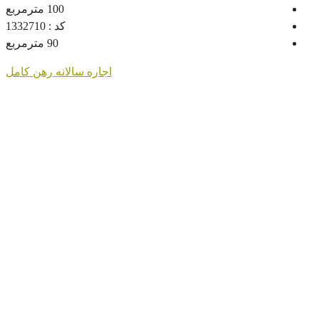
100
مترمربع
کد :
1332710
90
مترمربع
اجاره سالانه
رهن کامل