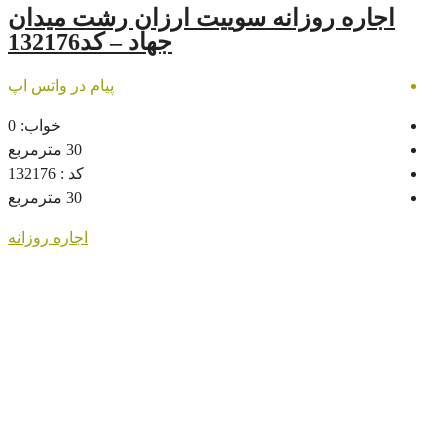
زانه سوییت ارزان رشت میدان
جهاد – کد132176
پیام در واتس اپ
خواب:
0
30
مترمربع
کد :
132176
30
مترمربع
اجاره روزانه