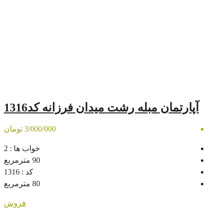
له رشت میدان فرزانه کد1316
3/000/000 تومان
خواب ها :
2
90
مترمربع
کد :
1316
80
مترمربع
فروش