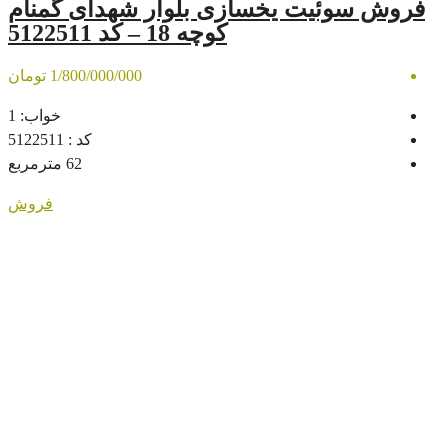
یخسازی بلوار شهدای گمنام
کوچه 18 – کد 5122511
1/800/000/000 تومان
خواب:
1
کد :
5122511
62
مترمربع
فروش