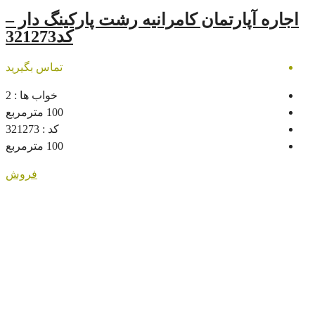
ان کامرانیه رشت پارکینگ دار –
کد321273
تماس بگیرید
خواب ها :
2
100
مترمربع
کد :
321273
100
مترمربع
فروش