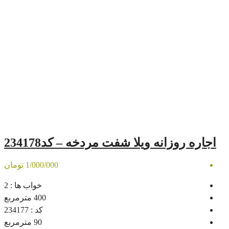
یلا شفت مردخه – کد234178
1/000/000 تومان
خواب ها :
2
400
مترمربع
کد :
234177
90
مترمربع