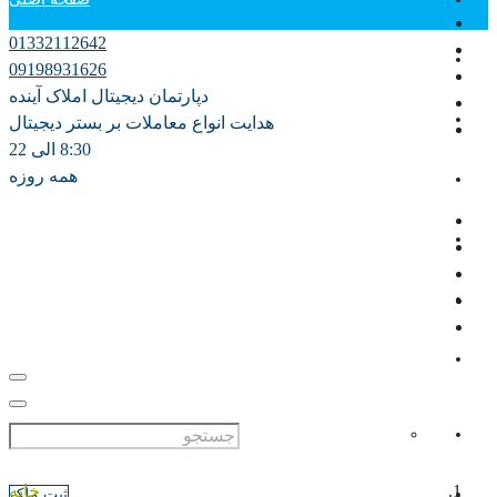
01332112642
دپارتمان آموزش
09198931626
دپارتمان دیجیتال املاک آینده
فروش
هدایت انواع معاملات بر بستر دیجیتال
8:30 الی 22
همه روزه
اجاره سالانه
اجاره روزانه ویلا
مشارکت در ساخت
پیش فروش
علاقه مندی ها
0
خانه
ثبت ملک