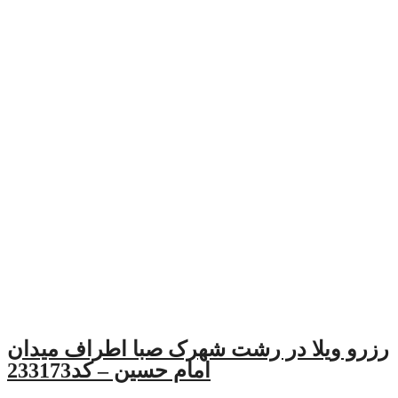
 رشت شهرک صبا اطراف میدان
امام حسین – کد233173