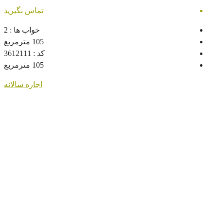
تماس بگیرید
خواب ها :
2
105
مترمربع
کد :
3612111
105
مترمربع
اجاره سالانه