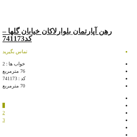
رتمان بلوارلاکان خیابان گلها –
کد741173
تماس بگیرید
خواب ها :
2
76
مترمربع
کد :
741173
70
مترمربع
1
2
3