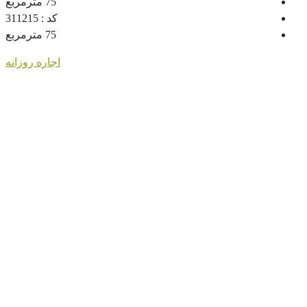
75
مترمربع
کد :
311215
75
مترمربع
اجاره روزانه