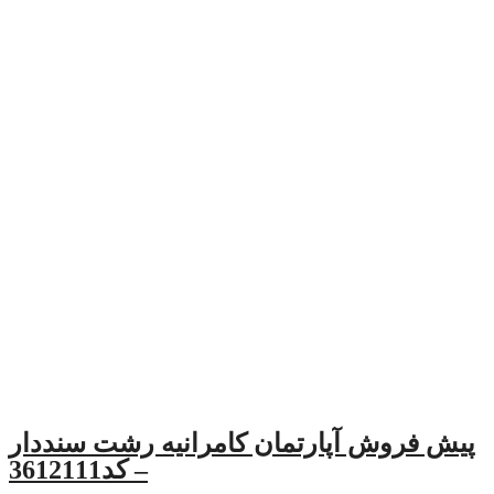
رتمان کامرانیه رشت سنددار
– کد3612111