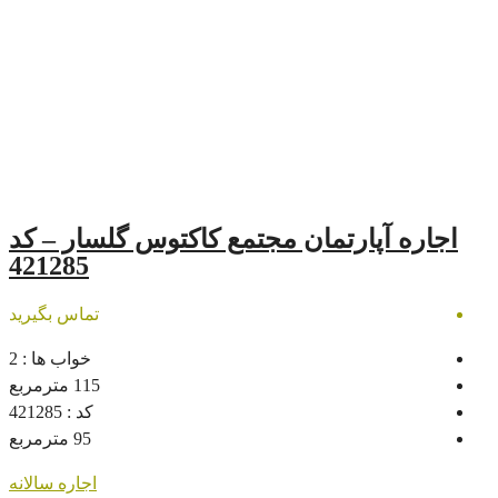
مان مجتمع کاکتوس گلسار – کد
421285
تماس بگیرید
خواب ها :
2
115
مترمربع
کد :
421285
95
مترمربع
اجاره سالانه