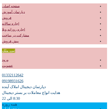
صفحه اصلی
دپارتمان آموزش
فروش
اجاره سالانه
اجاره روزانه ویلا
مشارکت در ساخت
پیش فروش
ثبت ملک
ورود
عضویت
01332112642
09198931626
دپارتمان دیجیتال املاک آینده
هدایت انواع معاملات بر بستر دیجیتال
8:30 الی 22
همه روزه
صفحه اصلی