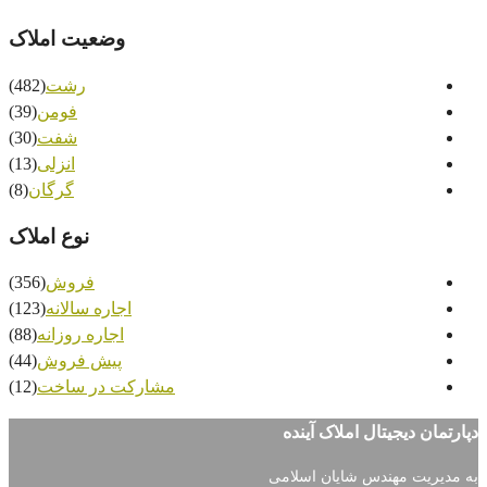
وضعیت املاک
رشت
(482)
فومن
(39)
شفت
(30)
انزلی
(13)
گرگان
(8)
نوع املاک
فروش
(356)
اجاره سالانه
(123)
اجاره روزانه
(88)
پیش فروش
(44)
مشارکت در ساخت
(12)
 آینده
ن اسلامی