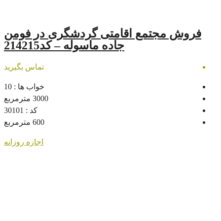
ع اقامتی گردشگری در فومن
جاده ماسوله – کد214215
تماس بگیرید
خواب ها :
10
3000
مترمربع
کد :
30101
600
مترمربع
اجاره روزانه