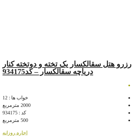
لکسار یک تخته و دوتخته کنار
دریاچه سقالکسار – کد934175
خواب ها :
12
2000
مترمربع
کد :
934175
500
مترمربع
اجاره روزانه