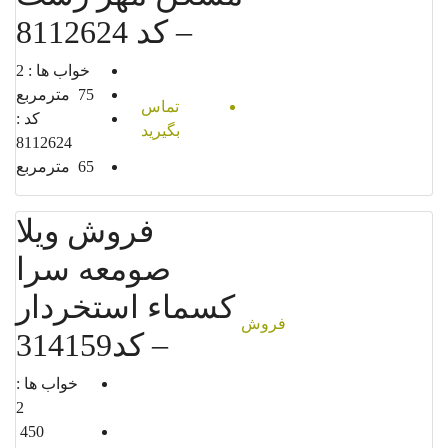
– کد 8112624
خواب ها :
2
75
مترمربع
تماس
کد :
بگیرید
8112624
65
مترمربع
فروش ویلا
صومعه سرا
کسماء استخردار
فروش
– کد314159
خواب ها :
2
450