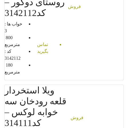
روستای دوگور –
فروش
کد3142112
خواب ها :
3
800
تماس
مترمربع
بگیرید
کد :
3142112
180
مترمربع
ویلا استخردار
قلعه رودخان سه
خوابه لوکس –
فروش
کد314111