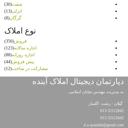
شفت
(30)
انزلی
(13)
گرگان
(8)
نوع املاک
فروش
(356)
اجاره سالانه
(123)
اجاره روزانه
(88)
پیش فروش
(44)
مشارکت در ساخت
(12)
دپارتمان دیجیتال املاک آینده
به مدیریت مهندس شایان اسلامی
گیلان - رشت -گلسار
013-32112642
013-32112642
d.a.ayandeh@gmail.com