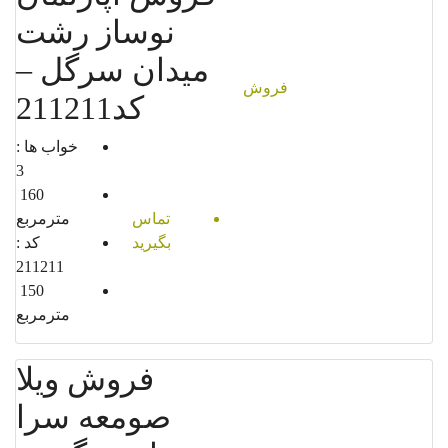
نوساز رشت
میدان سرگل –
فروش
کد211211
خواب ها :
3
160
تماس
مترمربع
بگیرید
کد :
211211
150
مترمربع
فروش ویلا
صومعه سرا