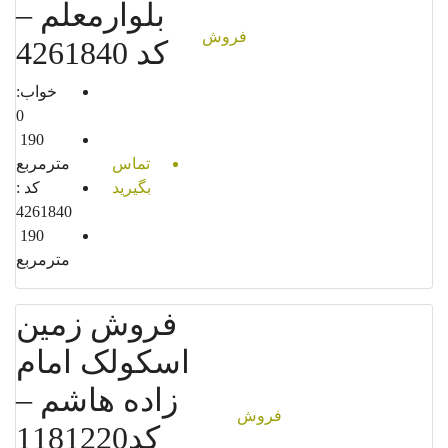
بلوارمعلم –
فروش
کد 4261840
خواب:
0
190
تماس
مترمربع
بگیرید
کد :
4261840
190
مترمربع
فروش زمین
اسکولک امام
زاده هاشم –
فروش
کد1181220