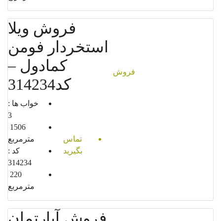
فروش ویلا
استخردار فومن
کمادول –
فروش
کد314234
خواب ها :
3
1506
تماس
مترمربع
بگیرید
کد :
314234
220
مترمربع
فروش آپارتمان