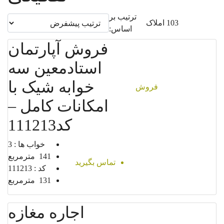
مشارکت در ساخت
ترتیب بر
103 املاک
اساس:
پیش فروش
فروش آپارتمان
استادمعین سه
خوابه شیک با
فروش
امکانات کامل –
کد111213
خواب ها :
3
141
مترمربع
تماس بگیرید
کد :
111213
131
مترمربع
اجاره مغازه