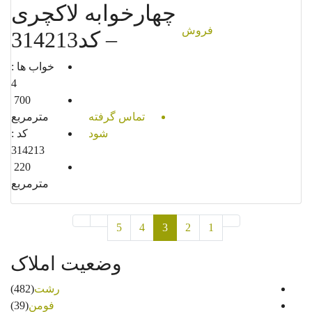
چهارخوابه لاکچری
فروش
– کد314213
خواب ها :
4
700
تماس گرفته
مترمربع
شود
کد :
314213
220
مترمربع
5
4
3
2
1
وضعیت املاک
رشت
(482)
فومن
(39)