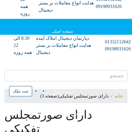
هدایت انواع معاملات بر بستر
09198931626
همه
دیجیتال
روزه
صفحه اصلی
دپارتمان دیجیتال املاک آینده
8:30 الی
013321126
هدایت انواع معاملات بر بستر
22
091989316
دپارتمان آموزش
دیجیتال
همه روزه
فروش
ثبت ملک
اجاره سالانه
خانه
دارای صورتمجلس تفکیکی
(صفحه 3)
دارای صورتمجلس
اجاره روزانه ویلا
تفکیکی