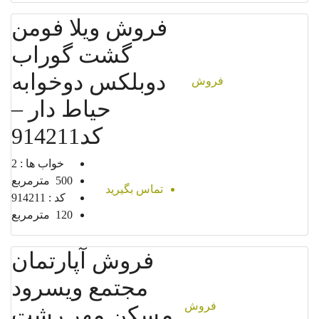
فروش ویلا فومن
گشت گوراب
دوبلکس دوخوابه
فروش
حیاط دار –
کد914211
خواب ها :
2
500
مترمربع
تماس بگیرید
کد :
914211
120
مترمربع
فروش آپارتمان
مجتمع ویسرود
فروش
مسکن مهر رشت