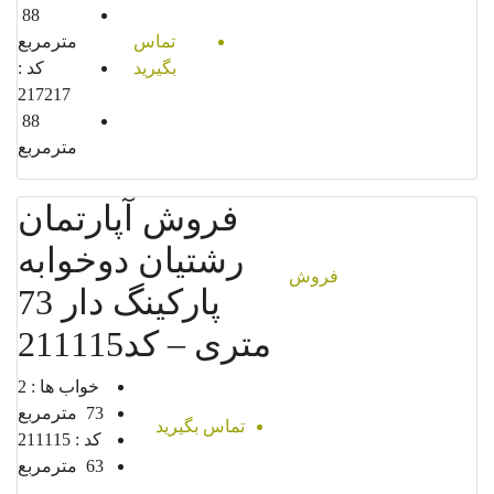
88
تماس
مترمربع
بگیرید
کد :
217217
88
مترمربع
فروش آپارتمان
رشتیان دوخوابه
فروش
پارکینگ دار 73
متری – کد211115
خواب ها :
2
73
مترمربع
تماس بگیرید
کد :
211115
63
مترمربع