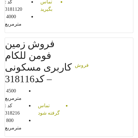
تماس
کد :
بگیرید
3181120
4000
مترمربع
فروش زمین
فومن للکام
کاربری مسکونی
فروش
– کد318116
4500
مترمربع
تماس
کد :
گرفته شود
318216
800
مترمربع