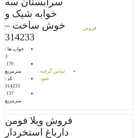
سرابستان سه
خوابه شیک و
خوش ساخت –
فروش
314233
خواب ها :
3
170
تماس گرفته
مترمربع
شود
کد :
314233
137
مترمربع
فروش ویلا فومن
دارباغ استخردار