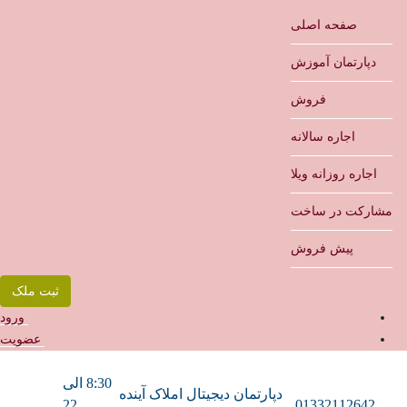
صفحه اصلی
دپارتمان آموزش
فروش
اجاره سالانه
اجاره روزانه ویلا
مشارکت در ساخت
پیش فروش
ثبت ملک
ورود
عضویت
8:30 الی
دپارتمان دیجیتال املاک آینده
22
01332112642