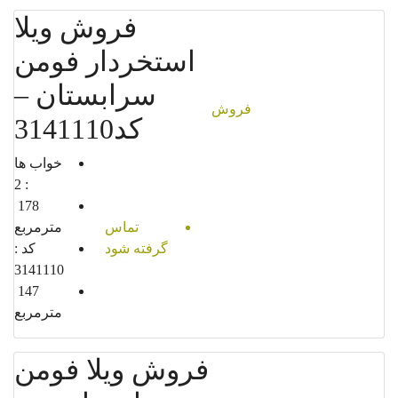
فروش ویلا
استخردار فومن
سرابستان –
فروش
کد3141110
خواب ها
2
:
178
تماس
مترمربع
گرفته شود
کد :
3141110
147
مترمربع
فروش ویلا فومن