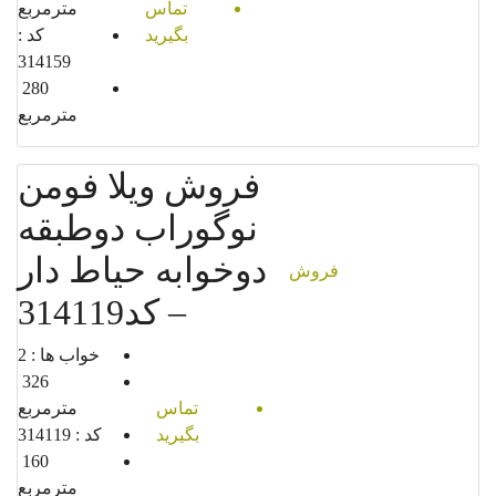
تماس
مترمربع
بگیرید
کد :
314159
280
مترمربع
فروش ویلا فومن
نوگوراب دوطبقه
دوخوابه حیاط دار
فروش
– کد314119
خواب ها :
2
326
تماس
مترمربع
بگیرید
کد :
314119
160
مترمربع