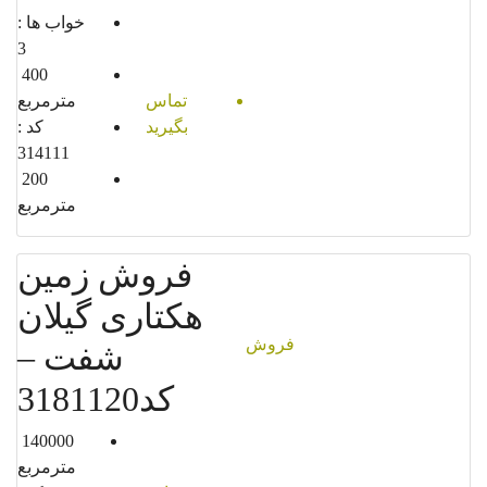
خواب ها :
3
400
تماس
مترمربع
بگیرید
کد :
314111
200
مترمربع
فروش زمین
هکتاری گیلان
فروش
شفت –
کد3181120
140000
مترمربع