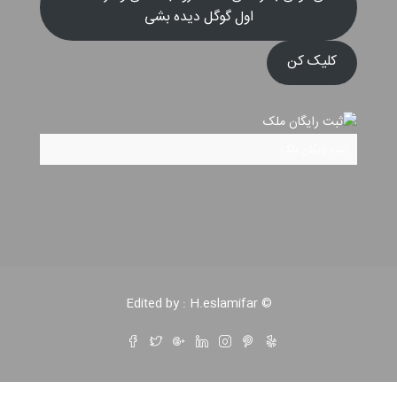
اول گوگل دیده بشی
کلیک کن
ثبت رایگان ملک
© Edited by : H.eslamifar