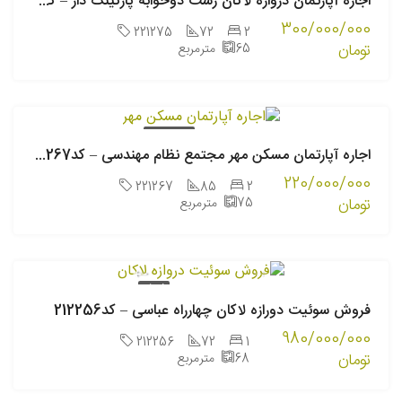
اجاره آپارتمان دروازه لاکان رشت دوخوابه پارکینگ دار – کد221275
300/000/000
221275
72
2
تومان
65
مترمربع
اجاره سالانه
اجاره آپارتمان مسکن مهر مجتمع نظام مهندسی – کد221267
220/000/000
221267
85
2
تومان
75
مترمربع
فروش
فروش سوئیت دورازه لاکان چهارراه عباسی – کد212256
980/000/000
212256
72
1
تومان
68
مترمربع