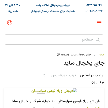
01332112642
دپارتمان دیجیتال املاک آینده
8:30 الی 22
09198931626
هدایت انواع معاملات بر بستر دیجیتال
همه روزه
خانه
جای یخچال ساید
(صفحه 4)
جای یخچال ساید
ترتیب بر اساس:
ترتیب پیشفرض
93 املاک
فروش
فروش ویلا فومن سرابستان سه خوابه شیک و خوش ساخت – 314233