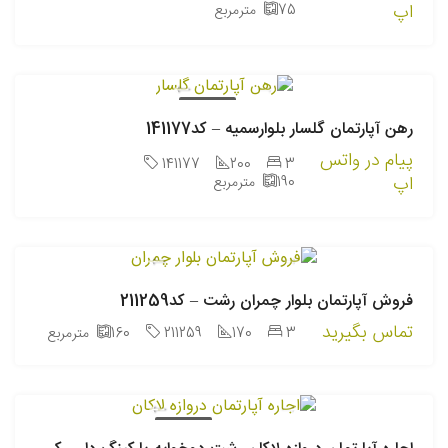
اپ
75
مترمربع
اجاره سالانه
رهن آپارتمان گلسار بلوارسمیه – کد141177
پیام در واتس
141177
200
3
اپ
190
مترمربع
فروش آپارتمان بلوار چمران رشت – کد211259
تماس بگیرید
3
170
211259
160
مترمربع
اجاره سالانه