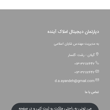
دپارتمان دیجیتال املاک آینده
به مدیریت مهندس شایان اسلامی
گیلان - رشت -گلسار
013-32112642
013-32112642
d.a.ayandeh@gmail.com
تماس با ما
می تونی به راحتی ملکت رو ثبت کنی و در صفحه