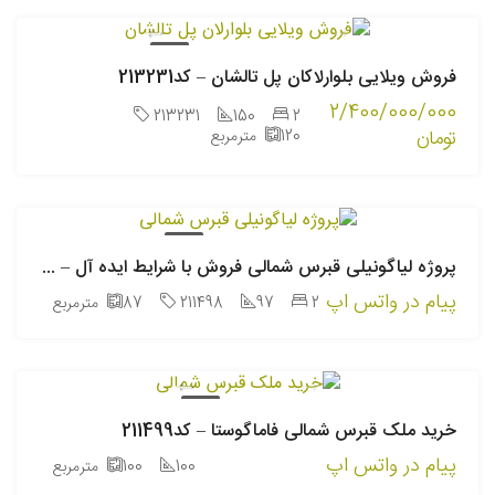
فروش
فروش ویلایی بلوارلاکان پل تالشان – کد213231
2/400/000/000
213231
150
2
تومان
120
مترمربع
فروش
پروژه لیاگونیلی قبرس شمالی فروش با شرایط ایده آل – کد211499
پیام در واتس اپ
2
97
211498
87
مترمربع
فروش
خرید ملک قبرس شمالی فاماگوستا – کد211499
پیام در واتس اپ
100
100
مترمربع