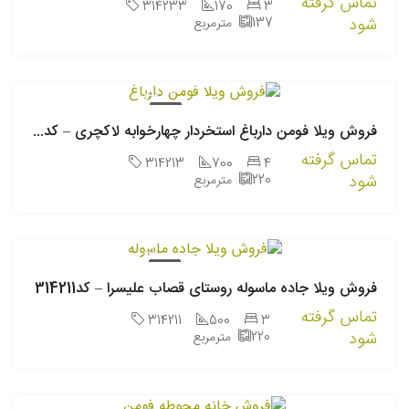
تماس گرفته
314233
170
3
شود
137
مترمربع
فروش
فروش ویلا فومن دارباغ استخردار چهارخوابه لاکچری – کد314213
تماس گرفته
314213
700
4
شود
220
مترمربع
فروش
فروش ویلا جاده ماسوله روستای قصاب علیسرا – کد314211
تماس گرفته
314211
500
3
شود
220
مترمربع