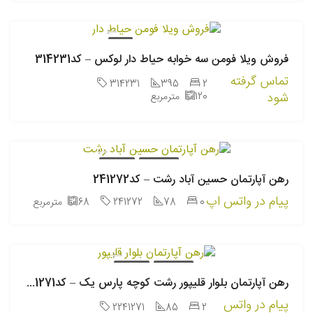
فروش
فروش ویلا فومن سه خوابه حیاط دار لوکس – کد314231
تماس گرفته
314231
395
2
شود
120
مترمربع
اجاره سالانه
رهن کامل
رهن آپارتمان حسین آباد رشت – کد241272
پیام در واتس اپ
0
78
241272
68
مترمربع
اجاره سالانه
رهن کامل
رهن آپارتمان بلوار قلیپور رشت کوچه پارس یک – کد241271
پیام در واتس
2241271
85
2