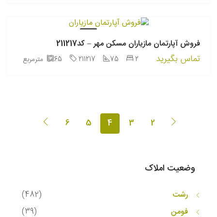
فروش
فروش آپارتمان مازیاران مسکن مهر – کد211217
تماس بگیرید
2
75
211217
65
مترمربع
6
5
4
3
2
وضعیت املاک
رشت
(482)
فومن
(39)