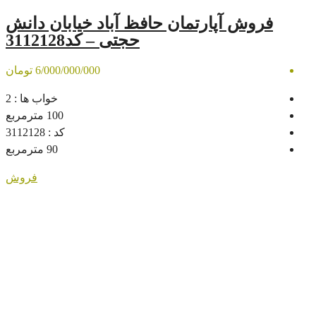
رتمان حافظ آباد خیابان دانش
حجتی – کد3112128
6/000/000/000 تومان
خواب ها :
2
100
مترمربع
کد :
3112128
90
مترمربع
فروش