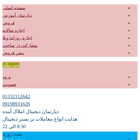
صفحه اصلی
دپارتمان آموزش
فروش
اجاره سالانه
اجاره روزانه ویلا
مشارکت در ساخت
پیش فروش
ثبت ملک
ورود
عضویت
01332112642
09198931626
دپارتمان دیجیتال املاک آینده
هدایت انواع معاملات بر بستر دیجیتال
8:30 الی 22
همه روزه
صفحه اصلی