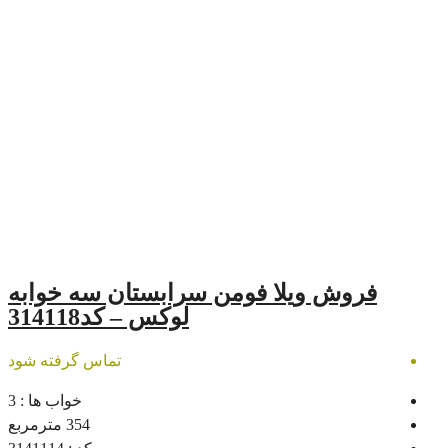
لا فومن سرابستان سه خوابه
لوکس – کد314118
تماس گرفته شود
خواب ها :
3
354
مترمربع