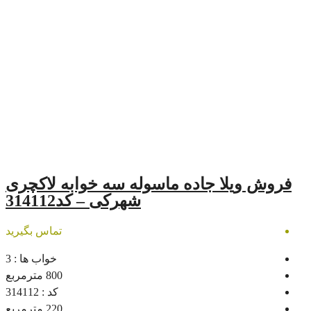
اده ماسوله سه خوابه لاکچری
شهرکی – کد314112
تماس بگیرید
خواب ها :
3
800
مترمربع
کد :
314112
220
مترمربع