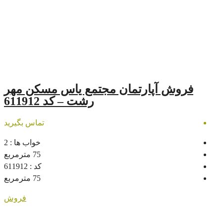
رتمان مجتمع یاس مسکن مهر
رشت – کد 611912
تماس بگیرید
خواب ها :
2
75
مترمربع
کد :
611912
75
مترمربع
فروش