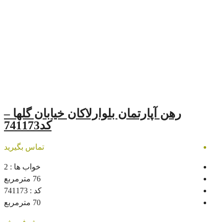
رتمان بلوارلاکان خیابان گلها –
کد741173
تماس بگیرید
خواب ها :
2
76
مترمربع
کد :
741173
70
مترمربع