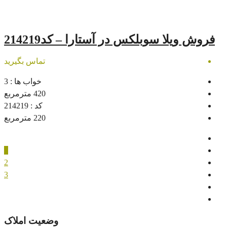
لکس در آستارا – کد214219
تماس بگیرید
خواب ها :
3
420
مترمربع
کد :
214219
220
مترمربع
1
2
3
وضعیت املاک