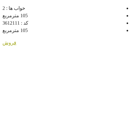
خواب ها :
2
105
مترمربع
کد :
3612111
105
مترمربع
فروش