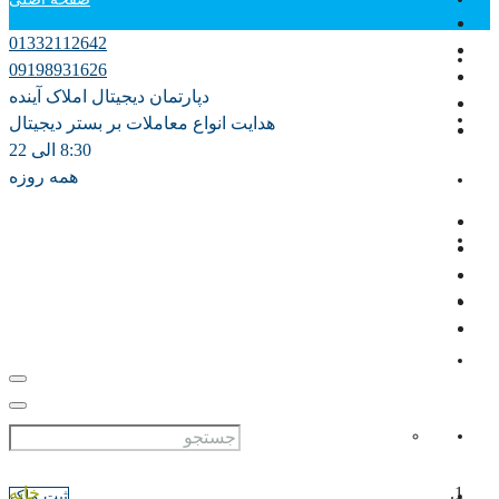
01332112642
دپارتمان آموزش
09198931626
دپارتمان دیجیتال املاک آینده
فروش
هدایت انواع معاملات بر بستر دیجیتال
8:30 الی 22
همه روزه
اجاره سالانه
اجاره روزانه ویلا
مشارکت در ساخت
پیش فروش
علاقه مندی ها
0
خانه
ثبت ملک