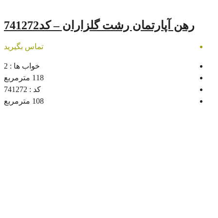
ن رشت گلزاران – کد741272
تماس بگیرید
خواب ها :
2
118
مترمربع
کد :
741272
108
مترمربع