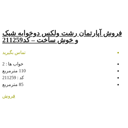
مان رشت ولکس دوخوابه شیک
و خوش ساخت – کد211259
تماس بگیرید
خواب ها :
2
110
مترمربع
کد :
211259
85
مترمربع
فروش