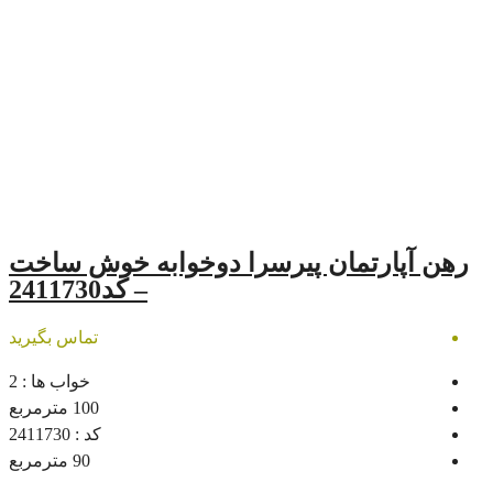
ن پیرسرا دوخوابه خوش ساخت
– کد2411730
تماس بگیرید
خواب ها :
2
100
مترمربع
کد :
2411730
90
مترمربع