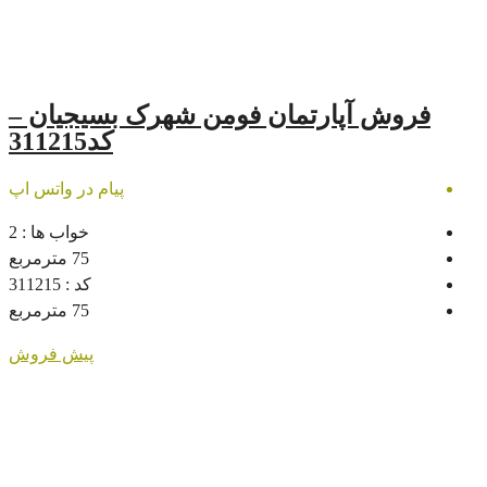
رتمان فومن شهرک بسیجیان –
کد311215
پیام در واتس اپ
خواب ها :
2
75
مترمربع
کد :
311215
75
مترمربع
پیش فروش