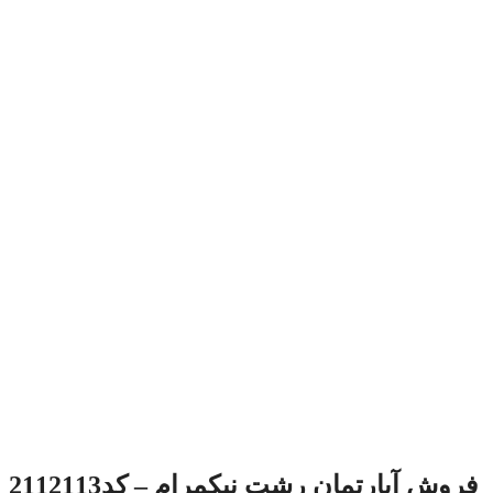
شت نیکمرام – کد2112113