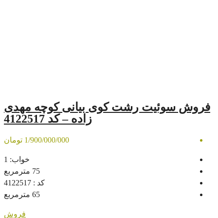
رشت کوی بیانی کوچه مهدی
زاده – کد 4122517
1/900/000/000 تومان
خواب:
1
75
مترمربع
کد :
4122517
65
مترمربع
فروش