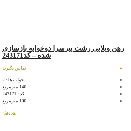
رشت پیرسرا دوخوابه بازسازی
شده – کد243171
تماس بگیرید
خواب ها :
2
140
مترمربع
کد :
243171
100
مترمربع
فروش