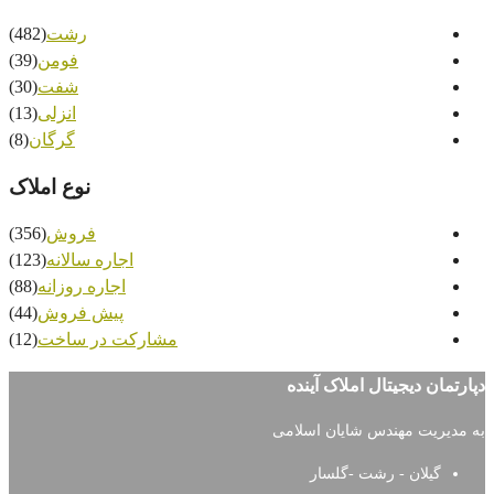
رشت
(482)
فومن
(39)
شفت
(30)
انزلی
(13)
گرگان
(8)
نوع املاک
فروش
(356)
اجاره سالانه
(123)
اجاره روزانه
(88)
پیش فروش
(44)
مشارکت در ساخت
(12)
 آینده
ن اسلامی
سار