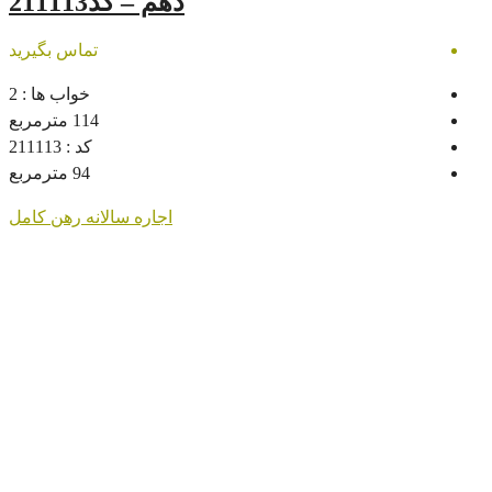
دهم – کد211113
تماس بگیرید
خواب ها :
2
114
مترمربع
کد :
211113
94
مترمربع
اجاره سالانه
رهن کامل