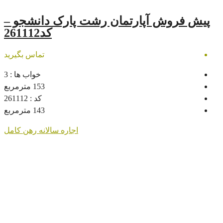
پارتمان رشت پارک دانشجو –
کد261112
تماس بگیرید
خواب ها :
3
153
مترمربع
کد :
261112
143
مترمربع
اجاره سالانه
رهن کامل