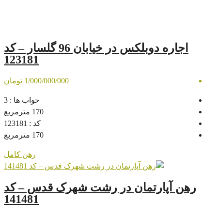
اجاره دوبلکس در خیابان 96 گلسار – کد
123181
1/000/000/000 تومان
خواب ها :
3
170
مترمربع
کد :
123181
170
مترمربع
رهن کامل
مان در رشت شهرک قدس – کد
141481