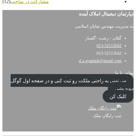
مشارکت در ساخت
(12)
 آینده
ن اسلامی
سار
d.a.ay
 ملکت رو ثبت کنی و در صفحه اول گوگل