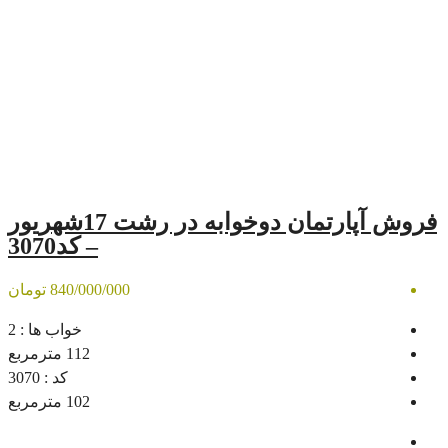
فروش آپارتمان دوخوابه در رشت 17شهریور
– کد3070
840/000/000 تومان
خواب ها :
2
112
مترمربع
کد :
3070
102
مترمربع