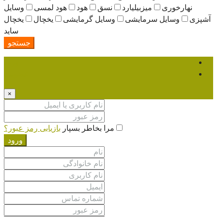
زبیلیارد
نسق
هود
هود لمسی
وسایل
مایشی
وسایل گرمایشی
یخچال
یخچال
ساید
جستجو
ورود
عضویت
×
مرا بخاطر بسپار
بازیابی رمز عبور؟
ورود