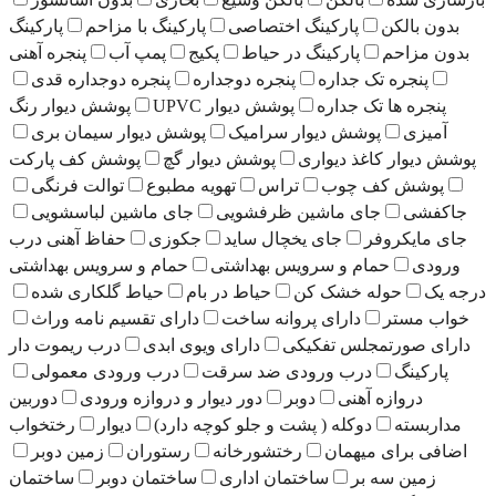
کینگ اختصاصی
پارکینگ با مزاحم
پارکینگ
کینگ در حیاط
پکیج
پمپ آب
پنجره آهنی
ره
پنجره دوجداره
پنجره دوجداره قدی
ره
پوشش دیوار UPVC
پوشش دیوار رنگ
دیوار سرامیک
پوشش دیوار سیمان بری
واری
پوشش دیوار گچ
پوشش کف پارکت
ب
تراس
تهویه مطبوع
توالت فرنگی
اشین ظرفشویی
جای ماشین لباسشویی
ای یخچال ساید
جکوزی
حفاظ آهنی درب
 سرویس بهداشتی
حمام و سرویس بهداشتی
ک کن
حیاط در بام
حیاط گلکاری شده
ای پروانه ساخت
دارای تقسیم نامه وراث
تفکیکی
دارای ویوی ابدی
درب ریموت دار
ورودی ضد سرقت
درب ورودی معمولی
دوبر
دور دیوار و دروازه ورودی
دوربین
 ( پشت و جلو کوچه دارد)
دیوار
رختخواب
ن
رختشورخانه
رستوران
زمین دوبر
ساختمان اداری
ساختمان دوبر
ساختمان