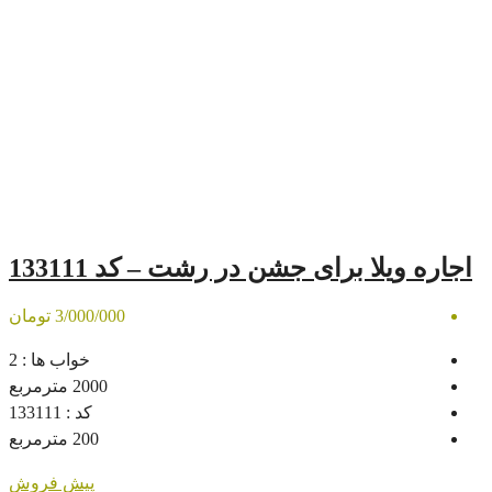
ی جشن در رشت – کد 133111
3/000/000 تومان
خواب ها :
2
2000
مترمربع
کد :
133111
200
مترمربع
پیش فروش