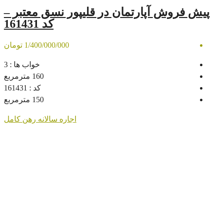
رتمان در قلیپور نسق معتبر –
کد 161431
1/400/000/000 تومان
خواب ها :
3
160
مترمربع
کد :
161431
150
مترمربع
اجاره سالانه
رهن کامل