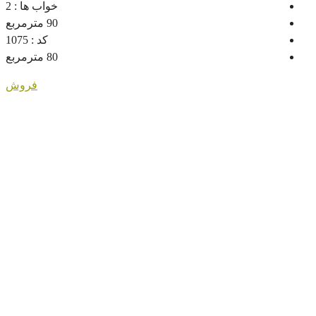
خواب ها :
2
90
مترمربع
کد :
1075
80
مترمربع
فروش