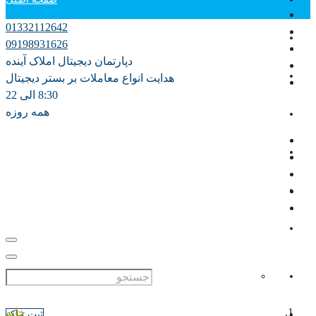
01332112642
دپارتمان آموزش
09198931626
دپارتمان دیجیتال املاک آینده
فروش
هدایت انواع معاملات بر بستر دیجیتال
8:30 الی 22
همه روزه
اجاره سالانه
اجاره روزانه ویلا
مشارکت در ساخت
پیش فروش
علاقه مندی ها
0
خانه
ثبت ملک