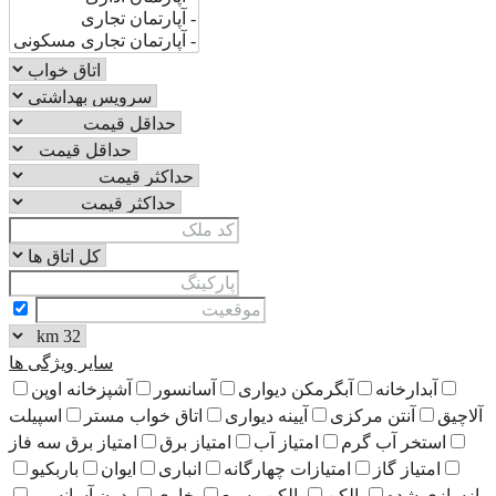
سایر ویژگی ها
رمکن دیواری
آسانسور
آشپزخانه اوپن
آیینه دیواری
اتاق خواب مستر
اسپیلت
امتیاز آب
امتیاز برق
امتیاز برق سه فاز
تیازات چهارگانه
انباری
ایوان
باربکیو
ن
بالکن وسیع
بخاری
بدون آسانسور