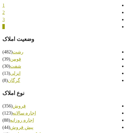
1
2
3
4
وضعیت املاک
رشت
(482)
فومن
(39)
شفت
(30)
انزلی
(13)
گرگان
(8)
نوع املاک
فروش
(356)
اجاره سالانه
(123)
اجاره روزانه
(88)
پیش فروش
(44)