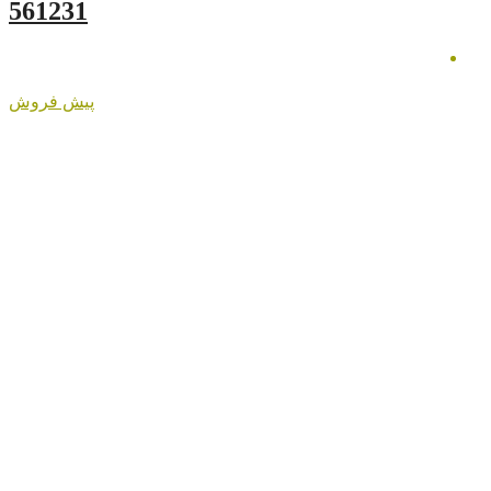
561231
پیش فروش