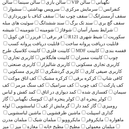
لن VIP
سالن بازی
سالن سینما
سالن
یش مرکزی
سرویس بهداشتی
سشوار
سقف چوب نما
سقف کناف با نورپردازی
 تک برگ
سند ششدانگ
سوئیت های مبله
آسان
شوفاژ
شومینه
شومینه
شیشه
 R121
فر برقی
فریزر
فن کویل
روانه ساخت
قابلیت دریافت پروانه کسب
M
کابینت فلزی
کابینت کلاسیک طرح
مبران
کابینت هایگلاس
کاربری تجاری
سکونی
کاربری شالیزار
کاربری صنعتی
ی
کاربری گردشگری
کاربری مسکونی
ه برقی
کرکره مشبک
کف اتاق موکت
وب
کف سرامیک
کف سنگ مرمر
کف
ده
کمد دیواری در اتاق
کمد کفش و لباس
 ای
کولر پنجره ای
کیوسک نگهبانی
گاز
مد دار
گرمایش از کف
لباسشویی
لوله
ماشین ظرفشویی
ماشین لباسشویی
مایکروویو
مبلمان شیک
مبلمان مدرن
مطبخ
مطبخ خانه
مغازه
میز
میز