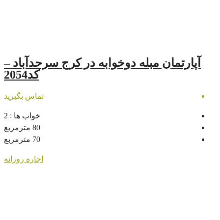
له دوخوابه در کرج سرحدآباد –
کد2054
تماس بگیرید
خواب ها :
2
80
مترمربع
70
مترمربع
اجاره روزانه