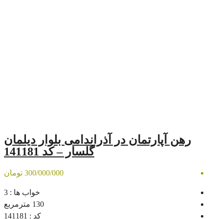
مان در آذراندامی بلوار دیلمان
گلسار – کد 141181
300/000/000 تومان
خواب ها :
3
130
مترمربع
کد :
141181