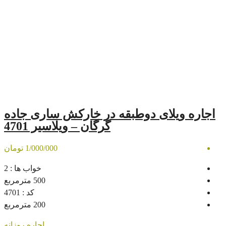
 دوطبقه در خارکش ساری جاده
گرگان – ویلاسیر 4701
1/000/000 تومان
خواب ها :
2
500
مترمربع
کد :
4701
200
مترمربع
اجاره روزانه