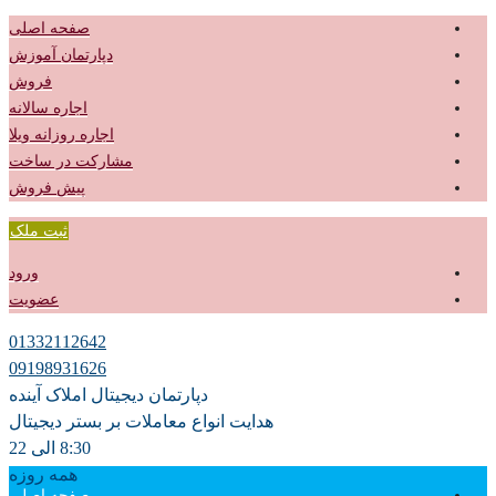
صفحه اصلی
دپارتمان آموزش
فروش
اجاره سالانه
اجاره روزانه ویلا
مشارکت در ساخت
پیش فروش
ثبت ملک
ورود
عضویت
01332112642
09198931626
دپارتمان دیجیتال املاک آینده
هدایت انواع معاملات بر بستر دیجیتال
8:30 الی 22
همه روزه
صفحه اصلی