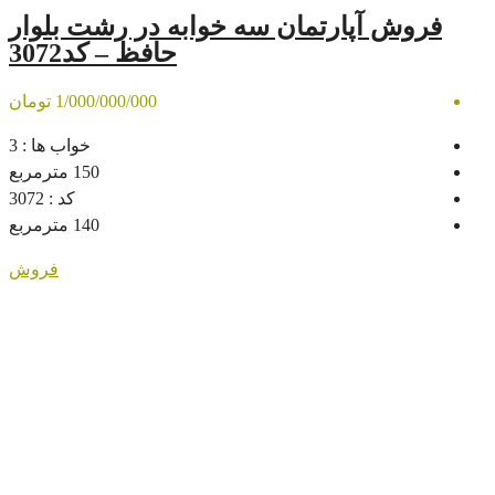
تمان سه خوابه در رشت بلوار
حافظ – کد3072
1/000/000/000 تومان
خواب ها :
3
150
مترمربع
کد :
3072
140
مترمربع
فروش