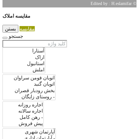
مقایسه املاک
مقایسه
بستن
جستجو