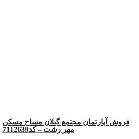
مان مجتمع گیلان مساح مسکن
مهر رشت – کد7112639