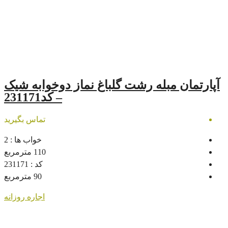
 رشت گلباغ نماز دوخوابه شیک
– کد231171
تماس بگیرید
خواب ها :
2
110
مترمربع
کد :
231171
90
مترمربع
اجاره روزانه