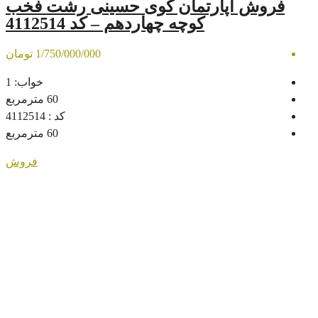
رتمان کوی حسینی رشت فخب
کوچه چهاردهم – کد 4112514
1/750/000/000 تومان
خواب:
1
60
مترمربع
کد :
4112514
60
مترمربع
فروش