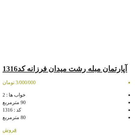
له رشت میدان فرزانه کد1316
3/000/000 تومان
خواب ها :
2
90
مترمربع
کد :
1316
80
مترمربع
فروش