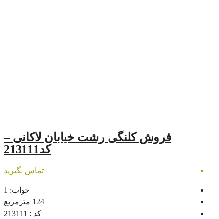
کلنگی رشت خیابان لاکانی –
کد213111
تماس بگیرید
خواب:
1
124
مترمربع
کد :
213111