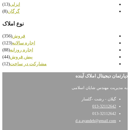
انزلی
(13)
گرگان
(8)
نوع املاک
فروش
(356)
اجاره سالانه
(123)
اجاره روزانه
(88)
پیش فروش
(44)
مشارکت در ساخت
(12)
 آینده
ن اسلامی
سار
d.a.ay