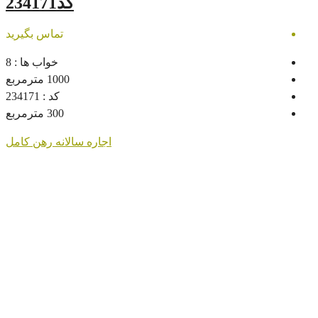
کد234171
تماس بگیرید
خواب ها :
8
1000
مترمربع
کد :
234171
300
مترمربع
اجاره سالانه
رهن کامل