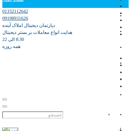
01332112642
دپارتمان آموزش
09198931626
دپارتمان دیجیتال املاک آینده
فروش
هدایت انواع معاملات بر بستر دیجیتال
8:30 الی 22
همه روزه
اجاره سالانه
اجاره روزانه ویلا
مشارکت در ساخت
پیش فروش
علاقه مندی ها
0
خانه
ثبت ملک