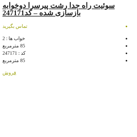
اه جدا رشت پیرسرا دوخوابه
بازسازی شده – کد247171
تماس بگیرید
خواب ها :
2
85
مترمربع
کد :
247171
85
مترمربع
فروش