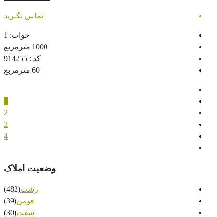
تماس بگیرید
خواب:
1
1000
مترمربع
کد :
914255
60
مترمربع
1
2
3
4
وضعیت املاک
رشت
(482)
فومن
(39)
شفت
(30)