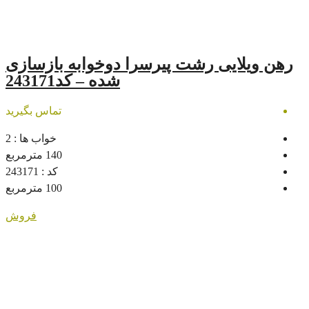
رشت پیرسرا دوخوابه بازسازی
شده – کد243171
تماس بگیرید
خواب ها :
2
140
مترمربع
کد :
243171
100
مترمربع
فروش