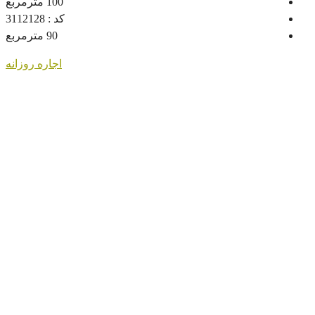
100
مترمربع
کد :
3112128
90
مترمربع
اجاره روزانه