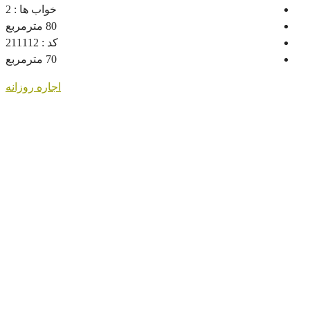
خواب ها :
2
80
مترمربع
کد :
211112
70
مترمربع
اجاره روزانه