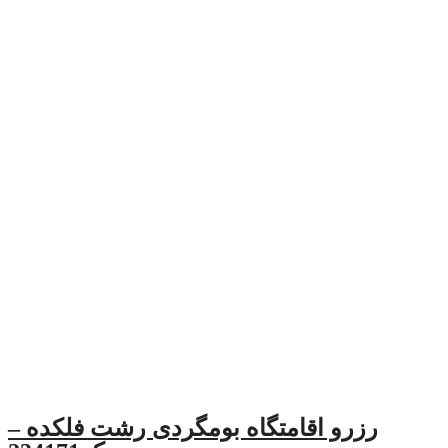
امتگاه بومگردی رشت فلکده –