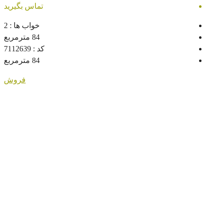
تماس بگیرید
خواب ها :
2
84
مترمربع
کد :
7112639
84
مترمربع
فروش