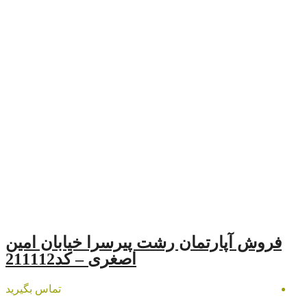
مان رشت پیرسرا خیابان امین
اصغری – کد211112
تماس بگیرید