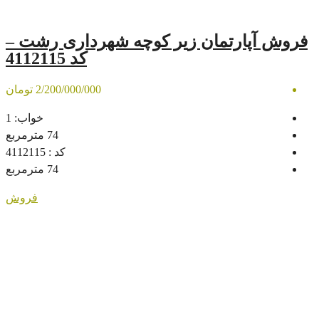
ان زیر کوچه شهرداری رشت –
کد 4112115
2/200/000/000 تومان
خواب:
1
74
مترمربع
کد :
4112115
74
مترمربع
فروش