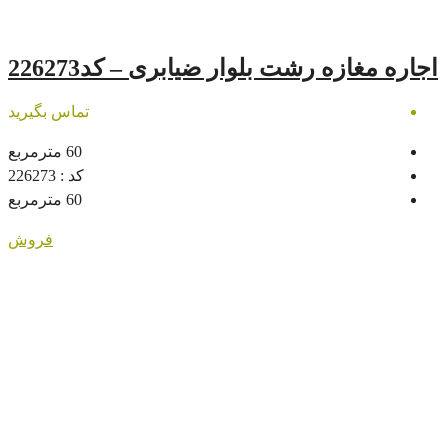
 بلوار ضیابری – کد226273
تماس بگیرید
60
مترمربع
کد :
226273
60
مترمربع
فروش