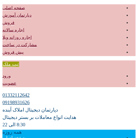
صفحه اصلی
دپارتمان آموزش
فروش
اجاره سالانه
اجاره روزانه ویلا
مشارکت در ساخت
پیش فروش
ثبت ملک
ورود
عضویت
01332112642
09198931626
دپارتمان دیجیتال املاک آینده
هدایت انواع معاملات بر بستر دیجیتال
8:30 الی 22
همه روزه
صفحه اصلی