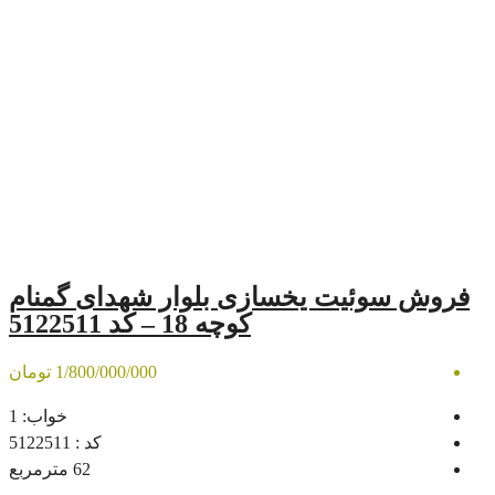
یخسازی بلوار شهدای گمنام
کوچه 18 – کد 5122511
1/800/000/000 تومان
خواب:
1
کد :
5122511
62
مترمربع