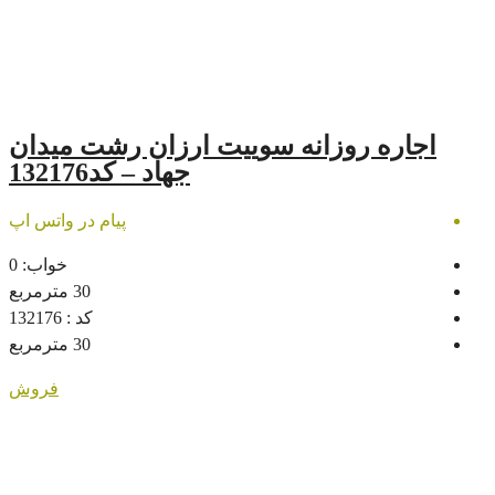
زانه سوییت ارزان رشت میدان
جهاد – کد132176
پیام در واتس اپ
خواب:
0
30
مترمربع
کد :
132176
30
مترمربع
فروش