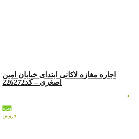
ازه لاکانی ابتدای خیابان امین
اصغری – کد226272
ویژه
فروش