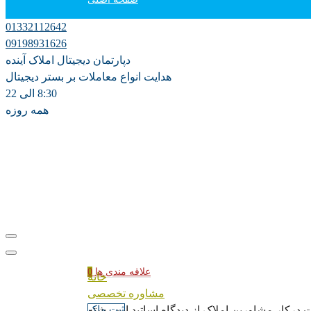
01332112642
دپارتمان آموزش
09198931626
دپارتمان دیجیتال املاک آینده
فروش
هدایت انواع معاملات بر بستر دیجیتال
8:30 الی 22
همه روزه
اجاره سالانه
اجاره روزانه ویلا
مشارکت در ساخت
پیش فروش
علاقه مندی ها
0
خانه
مشاوره تخصصی
ثبت ملک
رکار مشاورین املاک از دیدگاه اساتید این رشته