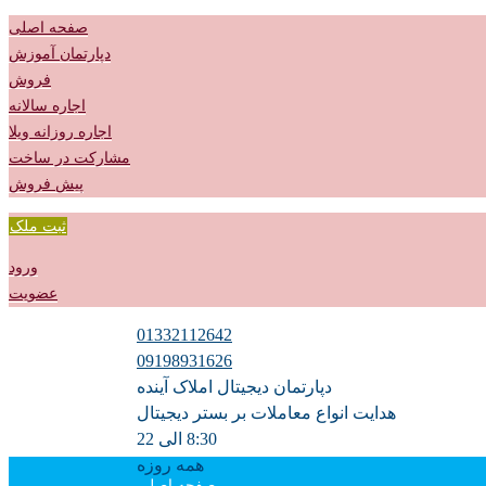
صفحه اصلی
دپارتمان آموزش
فروش
اجاره سالانه
اجاره روزانه ویلا
مشارکت در ساخت
پیش فروش
ثبت ملک
ورود
عضویت
01332112642
09198931626
دپارتمان دیجیتال املاک آینده
هدایت انواع معاملات بر بستر دیجیتال
8:30 الی 22
همه روزه
صفحه اصلی