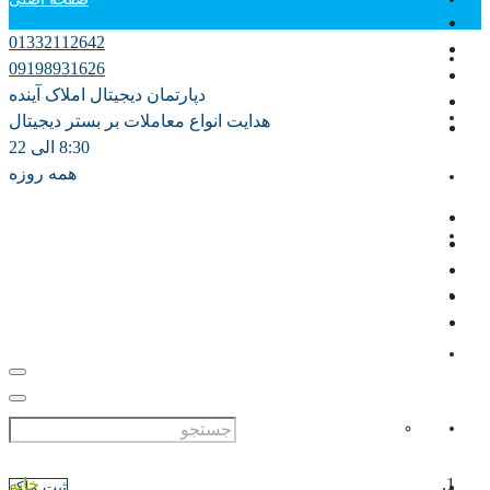
01332112642
دپارتمان آموزش
09198931626
دپارتمان دیجیتال املاک آینده
فروش
هدایت انواع معاملات بر بستر دیجیتال
8:30 الی 22
همه روزه
اجاره سالانه
اجاره روزانه ویلا
مشارکت در ساخت
پیش فروش
علاقه مندی ها
0
خانه
ثبت ملک