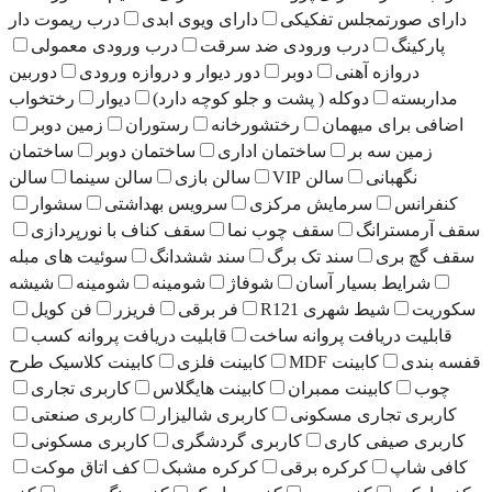
ورتمجلس تفکیکی
دارای ویوی ابدی
درب ریموت دار
نگ
درب ورودی ضد سرقت
درب ورودی معمولی
روازه آهنی
دوبر
دور دیوار و دروازه ورودی
دوربین
ته
دوکله ( پشت و جلو کوچه دارد)
دیوار
رختخواب
رای میهمان
رختشورخانه
رستوران
زمین دوبر
ن سه بر
ساختمان اداری
ساختمان دوبر
ساختمان
گهبانی
سالن VIP
سالن بازی
سالن سینما
سالن
نس
سرمایش مرکزی
سرویس بهداشتی
سشوار
ترانگ
سقف چوب نما
سقف کناف با نورپردازی
بری
سند تک برگ
سند ششدانگ
سوئیت های مبله
یط بسیار آسان
شوفاژ
شومینه
شومینه
شیشه
شیط شهری R121
فر برقی
فریزر
فن کویل
ت دریافت پروانه ساخت
قابلیت دریافت پروانه کسب
ی
کابینت MDF
کابینت فلزی
کابینت کلاسیک طرح
کابینت ممبران
کابینت هایگلاس
کاربری تجاری
ی تجاری مسکونی
کاربری شالیزار
کاربری صنعتی
 صیفی کاری
کاربری گردشگری
کاربری مسکونی
اپ
کرکره برقی
کرکره مشبک
کف اتاق موکت