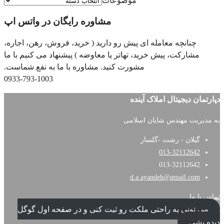
موضوعات
مشاوره رایگان در واتس اپ
نچه معامله ای پیش رو دارید ( خرید، فروش، رهن، اجاره،
کت، پیش خرید، تهاتر یا معاوضه ) پیشنهاد می کنیم با ما
مشورت کنید. مشاوره با ما به نفع شماست.
0933-793-1003
یجیتال املاک آینده
مهندس شایان اسلامی
ن - رشت -گلسار
013-3211
013-3211
d.a.ayandeh@gmail
ی به راحتی ملکت رو ثبت کنی و در صفحه اول گوگل