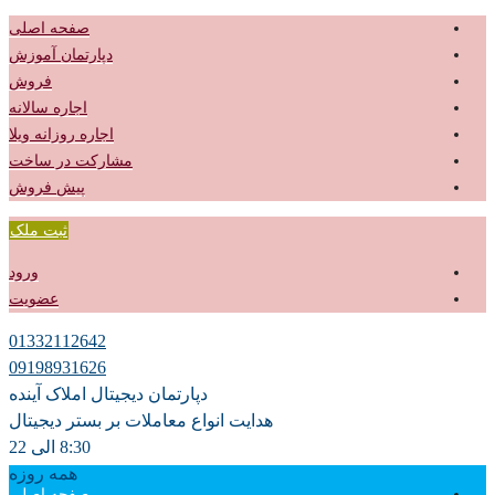
صفحه اصلی
دپارتمان آموزش
فروش
اجاره سالانه
اجاره روزانه ویلا
مشارکت در ساخت
پیش فروش
ثبت ملک
ورود
عضویت
01332112642
09198931626
دپارتمان دیجیتال املاک آینده
هدایت انواع معاملات بر بستر دیجیتال
8:30 الی 22
همه روزه
صفحه اصلی