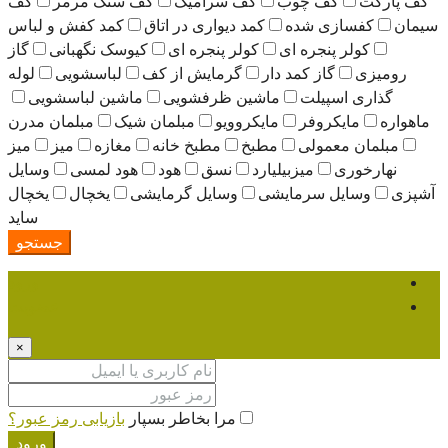
ت
کف چوب
کف سرامیک
کف سنگ مرمر
کف
کفسازی شده
کمد دیواری در اتاق
کمد کفش و لباس
کولر پنجره ای
کولر پنجره ای
کیوسک نگهبانی
گاز
زی
گاز کمد دار
گرمایش از کف
لباسشویی
لوله
ری اسپیلت
ماشین ظرفشویی
ماشین لباسشویی
مایکروفر
مایکروویو
مبلمان شیک
مبلمان مدرن
مان معمولی
مطبخ
مطبخ خانه
مغازه
میز
میز
رخوری
میزبیلیارد
نسق
هود
هود لمسی
وسایل
وسایل سرمایشی
وسایل گرمایشی
یخچال
یخچال
ساید
جستجو
ورود
عضویت
×
مرا بخاطر بسپار
بازیابی رمز عبور؟
ورود