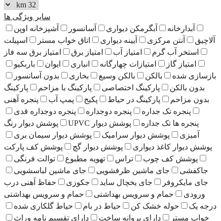
سایر ویژگی ها
رخانه
آبگرمکن دیواری
آسانسور
آشپزخانه اوپن
آنتن مرکزی
آیینه دیواری
اتاق خواب مستر
اسپیلت
ر آب گرم
امتیاز آب
امتیاز برق
امتیاز برق سه فاز
از گاز
امتیازات چهارگانه
انباری
ایوان
باربکیو
شده
بالکن
بالکن وسیع
بخاری
بدون آسانسور
الکن
پارکینگ اختصاصی
پارکینگ با مزاحم
پارکینگ
احم
پارکینگ در حیاط
پکیج
پمپ آب
پنجره آهنی
جره تک جداره
پنجره دوجداره
پنجره دوجداره قدی
ه ها تک جداره
پوشش دیوار UPVC
پوشش دیوار رنگ
ی
پوشش دیوار سرامیک
پوشش دیوار سیمان بری
ار کاغذ دیواری
پوشش دیوار گچ
پوشش کف پارکت
ش کف چوب
تراس
تهویه مطبوع
توالت فرنگی
ی
جای ماشین ظرفشویی
جای ماشین لباسشویی
یکروفر
جای یخچال ساید
جکوزی
حفاظ آهنی درب
حمام و سرویس بهداشتی
حمام و سرویس بهداشتی
حوله خشک کن
حیاط در بام
حیاط گلکاری شده
ستر
دارای پروانه ساخت
دارای تقسیم نامه وراث