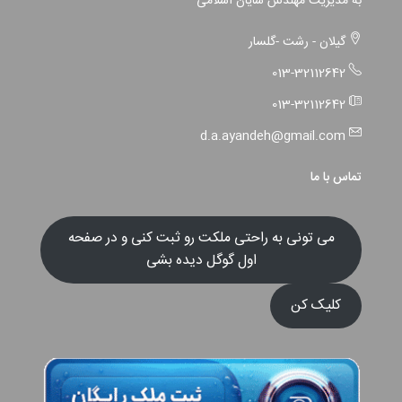
به مدیریت مهندس شایان اسلامی
گیلان - رشت -گلسار
013-32112642
013-32112642
d.a.ayandeh@gmail.com
تماس با ما
می تونی به راحتی ملکت رو ثبت کنی و در صفحه
اول گوگل دیده بشی
کلیک کن