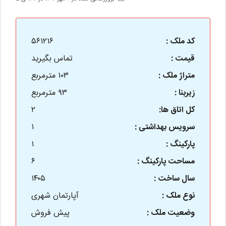
کد ملک :
۵۶۱۲۱۶
قیمت :
تماس بگیرید
متراژ ملک :
۱۰۳ مترمربع
زیربنا :
۹۳ مترمربع
کل اتاق ها:
۲
سرویس بهداشتی :
۱
پارکینگ :
۱
مساحت پارکینگ :
۶
سال ساخت :
۱۴۰۵
نوع ملک :
آپارتمان شهری
وضعیت ملک :
پیش فروش