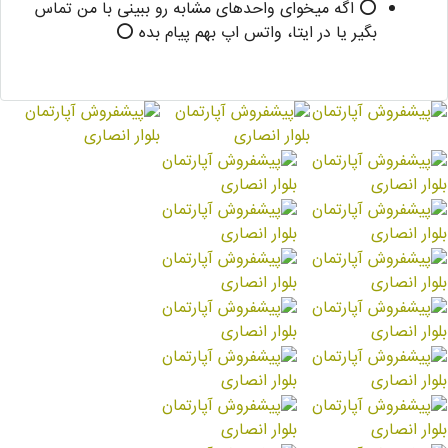
⭕ اگه میخوای واحدهای مشابه رو ببینی با من تماس
بگیر یا در ایتا، واتس اپ بهم پیام بده ⭕