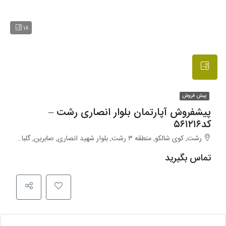
۱۸
پیش فروش
پیشفروش آپارتمان بلوار انصاری رشت –
کد۵۶۱۲۱۶
رشت, کوی شالکو, منطقه ۳ رشت, بلوار شهید انصاری, صابرین, گلباغ نماز, گلسار, شهر رشت, بخش مرکزی رشت, شهرستان رشت, استان گیلان, ۴۱۶۳۹-۳۶۶۲۷, ایران
تماس بگیرید