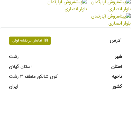
آدرس
نمایش در نقشه گوگل
شهر
رشت
استان
استان گیلان
ناحیه
کوی شالکو, منطقه ۳ رشت
کشور
ایران