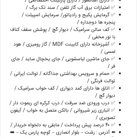
✅ دارای آسانسور / دارای پارکینگ اختصاصی /
✅ امتیازات برق آب گاز تلفن / سند تک برگ /
✅ گرمایش پکیج و رادیاتور/ سرمایش اسپیلت /
پنجره ها دوجداره /
✅ کف سالن سرامیک / دیوار گچ / پوشش سقف کناف
با نور مخفی /
✅ آشپزخانه دارای کابینت MDF / گاز رومیزی / هود
لمسی /
✅ جای ماشین لباسشویی / جای یخچال ساید / جای
فر /
✅ حمام و سرویس بهداشتی جداگانه / توالت ایرانی /
توالت فرنگی /
✅ اتاق ها دارای کمد دیواری / کف خواب سرامیک /
دیوار گچ /
✅ درب ورودی ضد سرقت / درب کرکره ای ریموت دار /
✅ انباری زیر شیروانی / بالکن متصل به خواب / آیفون
تصویری /
✅ ۴۰ درصد پیش پرداخت / مابقی به دلخواه خریدار /
⬅️ آدرس : رشت – بلوار انصاری – کوچه پارس یک – ➡️