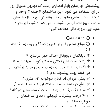
پیشفروش آپارتمان بلوار انصاری رشت که بهترین متریال روز
در آن استفاده می شود. این ساختمان ۴ طبقه ۴ واحد و
دوکله است. تمامی متریال بکار رفته در این بنا از برندهای
منتخب روز انتخاب می شود. با من همراه شو تا بیشتر در
مورد این پروژه عالی مطالعه کنی :
⭕ کد۵۶۱۲۱۶⭕
⭕ موقع تماس قبل از هرچیز کد آگهی رو بهم بگو لطفا
⭕
⚜️ دپارتمان دیجیتال املاک مهر ایرانیان ⚜️
⚜️ رشت – خیابان تختی – نبش کوچه سهند دوم ⚜️
⚜️ اگه ایتا یا واتس اپ بهم پیام بدی موارد بیشتری رو
می تونم بهت پیشنهاد بدم ⚜️
✅ پیش فروش آپارتمان دوخوابه ۱۰۳ متری /
✅ واقع در طبقه سوم از ساختمان ۴ طبقه ۴ واحد /
✅ سند تک برگ / پروانه ساخت / ساختمان دو کله /
✅ ۴۰ درصد پیشرفت فیزیکی / نمای ساختمان از
دوطرف سنگ /