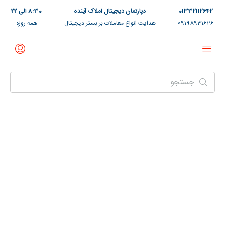
01332112642
دپارتمان دیجیتال املاک آینده
8:30 الی 22
09198931626
هدایت انواع معاملات بر بستر دیجیتال
همه روزه