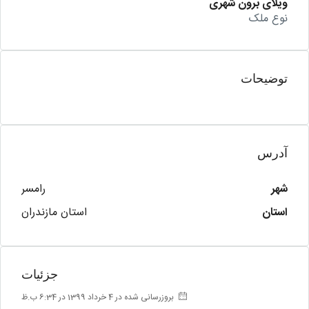
ویلای برون شهری
نوع ملک
توضیحات
آدرس
شهر
رامسر
استان
استان مازندران
جزئیات
بروزرسانی شده در 4 خرداد 1399 در 6:34 ب.ظ