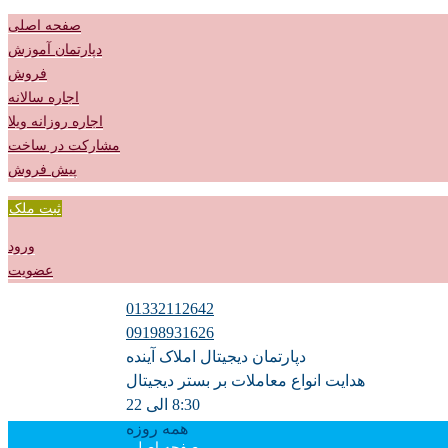
صفحه اصلی
دپارتمان آموزش
فروش
اجاره سالانه
اجاره روزانه ویلا
مشارکت در ساخت
پیش فروش
ثبت ملک
ورود
عضویت
01332112642
09198931626
دپارتمان دیجیتال املاک آینده
هدایت انواع معاملات بر بستر دیجیتال
8:30 الی 22
همه روزه
صفحه اصلی