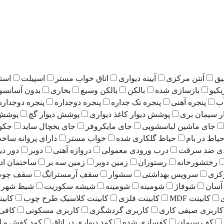
یق
آنتن مرکزی
آیینه دیواری
اتاق خواب مستر
اسپیلت
است
بکیو
بازسازی شده
بالکن
بالکن وسیع
بخاری
بدون آسانسو
ب
پنجره آهنی
پنجره تک جداره
پنجره دوجداره
پنجره دوجداره
ر سیمان بری
پوشش دیوار کاغذ دیواری
پوشش دیوار گچ
پوشش 
جای ماشین لباسشویی
جای مایکروفر
جای یخچال ساید
جکو
یاط در بام
حیاط گلکاری شده
خواب مستر
دارای پروانه ساخ
دی ضد سرقت
درب ورودی معمولی
دروازه آهنی
دوبر
دور دی
رختشورخانه
رستوران
زمین دوبر
زمین سه بر
ساختمان اد
کزی
سرویس بهداشتی
سشوار
سقف آرمسترانگ
سقف چوب 
آسان
شوفاژ
شومینه
شومینه
شیشه سکوریت
شیط شهری 21
کابینت MDF
کابینت فلزی
کابینت کلاسیک طرح چوب
کابی
کاربری صیفی کاری
کاربری گردشگری
کاربری مسکونی
کافی
کف سیمان
کفسازی شده
کمد دیواری در اتاق
کمد کفش و ل