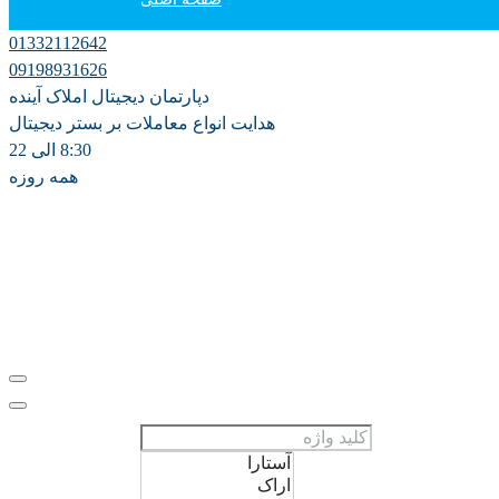
01332112642
دپارتمان آموزش
09198931626
دپارتمان دیجیتال املاک آینده
فروش
هدایت انواع معاملات بر بستر دیجیتال
8:30 الی 22
همه روزه
اجاره سالانه
اجاره روزانه ویلا
مشارکت در ساخت
پیش فروش
علاقه مندی ها
0
ثبت ملک