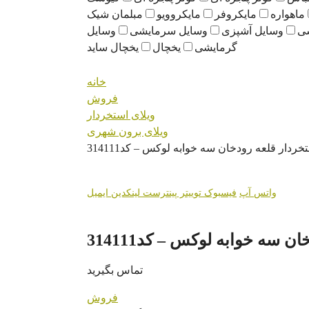
ماهواره
مایکروفر
مایکروویو
مبلمان شیک
سی
وسایل آشپزی
وسایل سرمایشی
وسایل
گرمایشی
یخچال
یخچال ساید
خانه
فروش
ویلای استخردار
ویلای برون شهری
تخردار قلعه رودخان سه خوابه لوکس – کد314111
واتس آپ
فیسبوک
توییتر
پینترست
لینکدین
ایمیل
ن سه خوابه لوکس – کد314111
تماس بگیرید
فروش