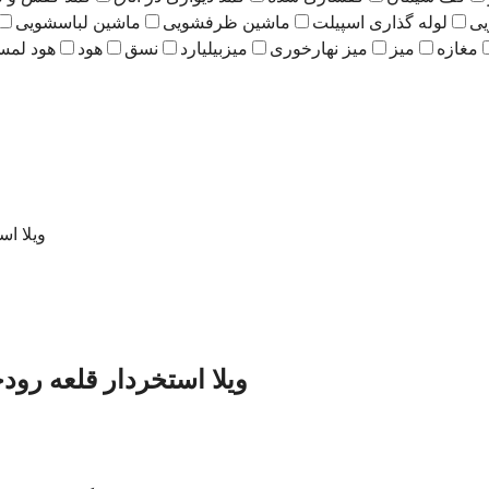
یی
لوله گذاری اسپیلت
ماشین ظرفشویی
ماشین لباسشویی
مغازه
میز
میز نهارخوری
میزبیلیارد
نسق
هود
هود لم
ویلا اس
ویلا استخردار قلعه رودخا