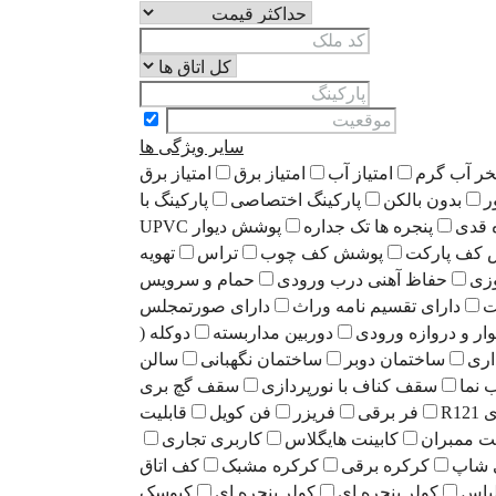
سایر ویژگی ها
خر آب گرم
امتیاز آب
امتیاز برق
امتیاز برق
ر
بدون بالکن
پارکینگ اختصاصی
پارکینگ با
 قدی
پنجره ها تک جداره
پوشش دیوار UPVC
کف پارکت
پوشش کف چوب
تراس
تهویه
زی
حفاظ آهنی درب ورودی
حمام و سرویس
ت
دارای تقسیم نامه وراث
دارای صورتمجلس
وار و دروازه ورودی
دوربین مداربسته
دوکله (
اری
ساختمان دوبر
ساختمان نگهبانی
سالن
نما
سقف کناف با نورپردازی
سقف گچ بری
R1
فر برقی
فریزر
فن کویل
قابلیت
نت ممبران
کابینت هایگلاس
کاربری تجاری
 شاپ
کرکره برقی
کرکره مشبک
کف اتاق
باس
کولر پنجره ای
کولر پنجره ای
کیوسک