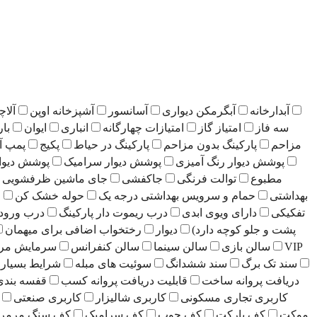
آبدارخانه
آبگرمکن دیواری
آسانسور
آشپزخانه اوپن
آلاچ
سه فاز
امتیاز گاز
امتیازات چهارگانه
انباری
ایوان
بار
مزاحم
پارکینگ بدون مزاحم
پارکینگ در حیاط
پکیج
پمپ آ
پوشش دیوار رنگ آمیزی
پوشش دیوار سرامیک
پوشش دیوا
مطبوع
توالت فرنگی
جاکفشی
جای ماشین ظرفشویی
بهداشتی
حمام و سرویس بهداشتی درجه یک
حوله خشک کن
ح
تفکیکی
دارای ویوی ابدی
درب ریموت دار پارکینگ
درب ورو
پشت و جلو کوچه دارد)
دیوار
رختخواب اضافی برای میهمان
VIP
سالن بازی
سالن سینما
سالن کنفرانس
سرمایش مر
سند تک برگ
سند ششدانگ
سوئیت های مبله
شرایط بسیار 
دریافت پروانه ساخت
قابلیت دریافت پروانه کسب
قفسه بندی
کاربری تجاری مسکونی
کاربری شالیزار
کاربری صنعتی
موکت
کف پارکت
کف چوب
کف سرامیک
کف سنگ مرمر