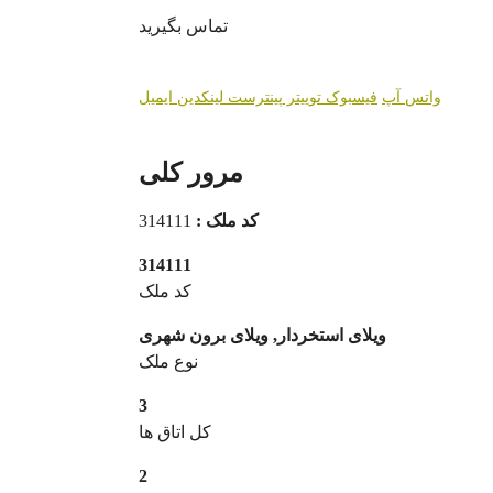
تماس بگیرید
واتس آپ
فیسبوک
توییتر
پینترست
لینکدین
ایمیل
مرور کلی
کد ملک :
314111
314111
کد ملک
ویلای استخردار, ویلای برون شهری
نوع ملک
3
کل اتاق ها
2