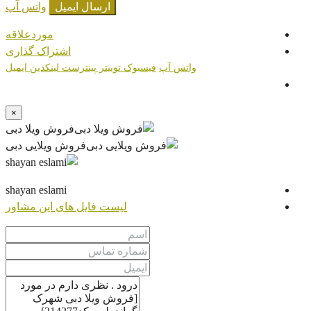
ارسال ایمیل
واتس آپ
موردعلاقه
اشتراک گذاری
واتس آپ
فیسبوک
توییتر
پینترست
لینکدین
ایمیل
×
فروش ویلا دبی
فروش ویلایی دبی
shayan eslami
لیست فایل های این مشاور