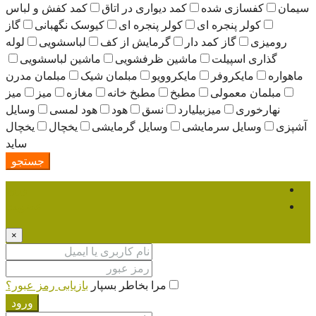
سیمان
کفسازی شده
کمد دیواری در اتاق
کمد کفش و لباس
کولر پنجره ای
کولر پنجره ای
کیوسک نگهبانی
گاز
رومیزی
گاز کمد دار
گرمایش از کف
لباسشویی
لوله
گذاری اسپیلت
ماشین ظرفشویی
ماشین لباسشویی
ماهواره
مایکروفر
مایکروویو
مبلمان شیک
مبلمان مدرن
مبلمان معمولی
مطبخ
مطبخ خانه
مغازه
میز
میز
نهارخوری
میزبیلیارد
نسق
هود
هود لمسی
وسایل
آشپزی
وسایل سرمایشی
وسایل گرمایشی
یخچال
یخچال
ساید
جستجو
ورود
عضویت
×
مرا بخاطر بسپار
بازیابی رمز عبور؟
ورود