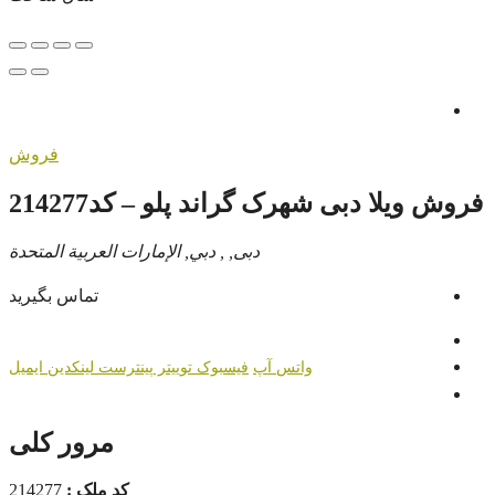
فروش
فروش ویلا دبی شهرک گراند پلو – کد214277
دبی, , دبي, الإمارات العربية المتحدة
تماس بگیرید
واتس آپ
فیسبوک
توییتر
پینترست
لینکدین
ایمیل
مرور کلی
کد ملک :
214277