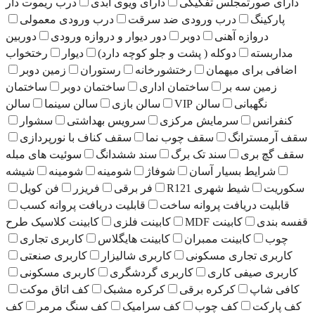
دارای صورتمجلس تفکیکی
دارای ویوی ابدی
درب ریموت دار
پارکینگ
درب ورودی ضد سرقت
درب ورودی معمولی
دروازه آهنی
دوبر
دور دیوار و دروازه ورودی
دوربین
مداربسته
دوکله ( پشت و جلو کوچه دارد)
دیوار
رختخواب
اضافی برای میهمان
رختشورخانه
رستوران
زمین دوبر
زمین سه بر
ساختمان اداری
ساختمان دوبر
ساختمان
نگهبانی
سالن VIP
سالن بازی
سالن سینما
سالن
کنفرانس
سرمایش مرکزی
سرویس بهداشتی
سشوار
سقف آرمسترانگ
سقف چوب نما
سقف کناف با نورپردازی
سقف گچ بری
سند تک برگ
سند ششدانگ
سوئیت های مبله
شرایط بسیار آسان
شوفاژ
شومینه
شومینه
شیشه
سکوریت
شیط شهری R121
فر برقی
فریزر
فن کویل
قابلیت دریافت پروانه ساخت
قابلیت دریافت پروانه کسب
قفسه بندی
کابینت MDF
کابینت فلزی
کابینت کلاسیک طرح
چوب
کابینت ممبران
کابینت هایگلاس
کاربری تجاری
کاربری تجاری مسکونی
کاربری شالیزار
کاربری صنعتی
کاربری صیفی کاری
کاربری گردشگری
کاربری مسکونی
کافی شاپ
کرکره برقی
کرکره مشبک
کف اتاق موکت
کف پارکت
کف چوب
کف سرامیک
کف سنگ مرمر
کف