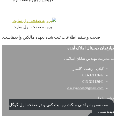
برو به صفحه اول سایت
صحت و سقم اطلاعات ثبت شده بعهده مالکین واحدهاست.
دپارتمان دیجیتال املاک آینده
به مدیریت مهندس شایان اسلامی
گیلان - رشت -گلسار
013-32112642
013-32112642
d.a.ayandeh@gmail.com
تماس با ما
می تونی به راحتی ملکت رو ثبت کنی و در صفحه اول گوگل
دیده بشی