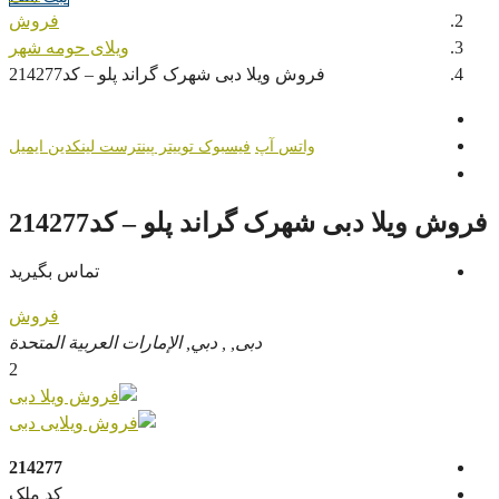
فروش
ویلای حومه شهر
فروش ویلا دبی شهرک گراند پلو – کد214277
واتس آپ
فیسبوک
توییتر
پینترست
لینکدین
ایمیل
فروش ویلا دبی شهرک گراند پلو – کد214277
تماس بگیرید
فروش
دبی, , دبي, الإمارات العربية المتحدة
2
214277
کد ملک