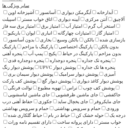
سایر ویژگی ها
آبدارخانه
آبگرمکن دیواری
آسانسور
آشپزخانه اوپن
آلاچیق
آنتن مرکزی
آیینه دیواری
اتاق خواب مستر
اسپیلت
استخر آب گرم
امتیاز آب
امتیاز برق
امتیاز برق سه فاز
امتیاز گاز
امتیازات چهارگانه
انباری
ایوان
باربکیو
بازسازی شده
بالکن
بالکن وسیع
بخاری
بدون آسانسور
بدون بالکن
پارکینگ اختصاصی
پارکینگ با مزاحم
پارکینگ
بدون مزاحم
پارکینگ در حیاط
پکیج
پمپ آب
پنجره آهنی
پنجره تک جداره
پنجره دوجداره
پنجره دوجداره قدی
پنجره ها تک جداره
پوشش دیوار UPVC
پوشش دیوار رنگ
آمیزی
پوشش دیوار سرامیک
پوشش دیوار سیمان بری
پوشش دیوار کاغذ دیواری
پوشش دیوار گچ
پوشش کف پارکت
پوشش کف چوب
تراس
تهویه مطبوع
توالت فرنگی
جاکفشی
جای ماشین ظرفشویی
جای ماشین لباسشویی
جای مایکروفر
جای یخچال ساید
جکوزی
حفاظ آهنی درب
ورودی
حمام و سرویس بهداشتی
حمام و سرویس بهداشتی
درجه یک
حوله خشک کن
حیاط در بام
حیاط گلکاری شده
خواب مستر
دارای پروانه ساخت
دارای تقسیم نامه وراث