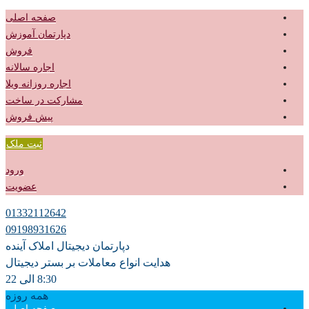
صفحه اصلی
دپارتمان آموزش
فروش
اجاره سالانه
اجاره روزانه ویلا
مشارکت در ساخت
پیش فروش
ثبت ملک
ورود
عضویت
01332112642
09198931626
دپارتمان دیجیتال املاک آینده
هدایت انواع معاملات بر بستر دیجیتال
8:30 الی 22
همه روزه
صفحه اصلی