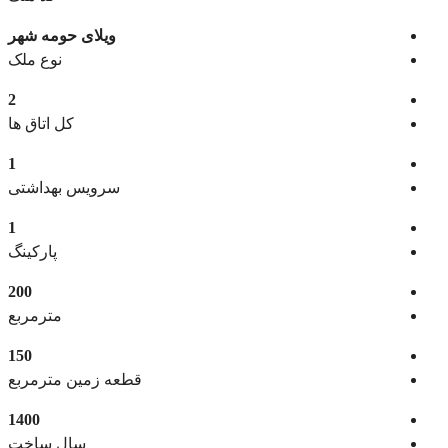
ویلای حومه شهر
نوع ملک
2
کل اتاق ها
1
سرویس بهداشتی
1
پارکینگ
200
مترمربع
150
قطعه زمین مترمربع
1400
سال ساخت