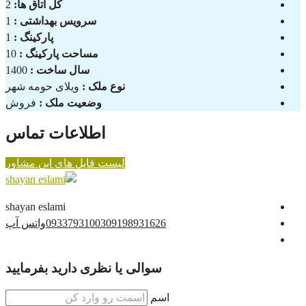
کل اتاق ها:
2
سرویس بهداشتی :
1
پارکینگ :
1
مساحت پارکینگ :
10
سال ساخت :
1400
نوع ملک :
ویلای حومه شهر
وضعیت ملک :
فروش
اطلاعات تماس
لیست فایل های این مشاور
shayan eslami
09198931626
09337931003
واتس آپ
سوالی یا نظری دارید بفرمایید
اسم