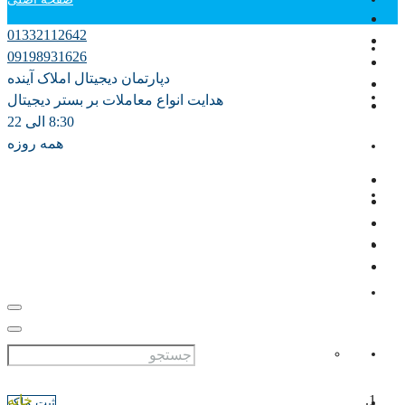
01332112642
دپارتمان آموزش
09198931626
دپارتمان دیجیتال املاک آینده
فروش
هدایت انواع معاملات بر بستر دیجیتال
8:30 الی 22
همه روزه
اجاره سالانه
اجاره روزانه ویلا
مشارکت در ساخت
پیش فروش
علاقه مندی ها
0
خانه
ثبت ملک