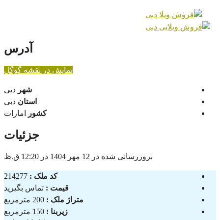
آدرس
نمایش در نقشه گوگل
شهر
دبی
استان
دبی
کشور
امارات
جزئیات
بروزرسانی شده در 12 مهر 1404 در 12:20 ق.ظ
کد ملک :
214277
قیمت :
تماس بگیرید
متراژ ملک :
200 مترمربع
زیربنا :
150 مترمربع