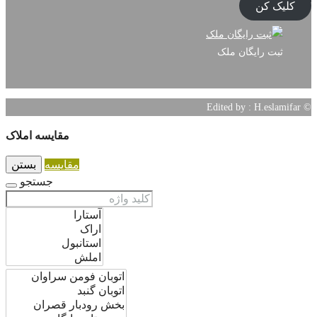
کلیک کن
ثبت رایگان ملک
© Edited by : H.eslamifar
مقایسه املاک
مقایسه
بستن
جستجو