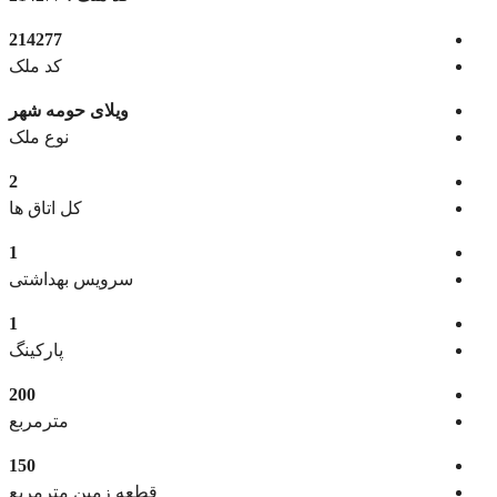
214277
کد ملک
ویلای حومه شهر
نوع ملک
2
کل اتاق ها
1
سرویس بهداشتی
1
پارکینگ
200
مترمربع
150
قطعه زمین مترمربع