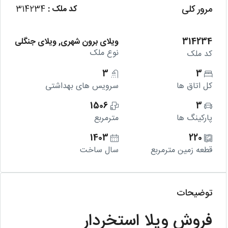
مرور کلی
کد ملک :
314234
314234
ویلای برون شهری, ویلای جنگلی
نوع ملک
کد ملک
3
3
کل اتاق ها
سرویس های بهداشتی
1506
3
پارکینگ ها
مترمربع
1403
220
قطعه زمین مترمربع
سال ساخت
توضیحات
فروش ویلا استخردار