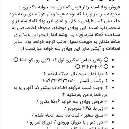
فروش ویلا استخردار فومن کمادول سه خوابه لاکچری با
محوطه سرسبز و زیبا که توجه هر خریدار هوشمندی را به خود
جلب می کند. طراحی داخلی و نمای این ویلا کاملا متمایز و
منحصربفرد است. این ویلای دوطبقه، محوطه اختصاصی به
مساحت 1506 مترمربع دارد. چشم انداز ابدی این ویلا برای
علاقه مندان به طبیعت بسیار جالب توجه خواهد بود. سایر
امکانات و آپشن های این ویلای سه خوابه عبارتست از :
⭕ وقتی تماس میگیری اول کد آگهی رو بگو لطفا ⭕
⭕ کد314134 ⭕
⚜️ دپارتمان دیجیتال املاک آینده ⚜️
⚜️ رشت . گلسار . 09337931003⚜️
⚜️ جهت کسب هرگونه اطلاعات بیشتر کد آگهی رو به
این شماره من بفرستید ⚜️
✅ فروش ویلای سه خوابه 1506 متری /
✅ زیر بنا 265 مترمربع /
✅ نسق معتبر / ثبت نام سند انجام شده /
✅ دور دیوار با دروازه ورودی / دروازه نفر رو /