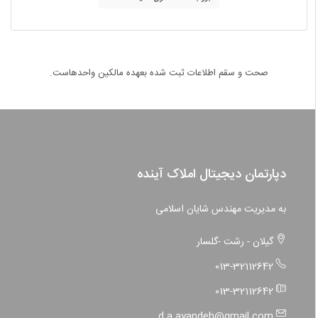
صحت و سقم اطلاعات ثبت شده بعهده مالکین واحدهاست.
دپارتمان دیجیتال املاک آینده
به مدیریت مهندس شایان اسلامی
گیلان - رشت -گلسار
013-32112642
013-32112642
d.a.ayandeh@gmail.com