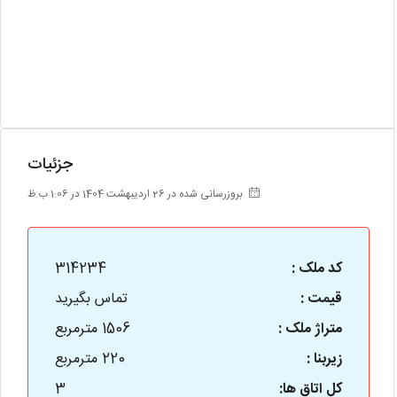
جزئیات
بروزرسانی شده در 26 اردیبهشت 1404 در 1:06 ب.ظ
کد ملک :
314234
قیمت :
تماس بگیرید
متراژ ملک :
1506 مترمربع
زیربنا :
220 مترمربع
کل اتاق ها:
3