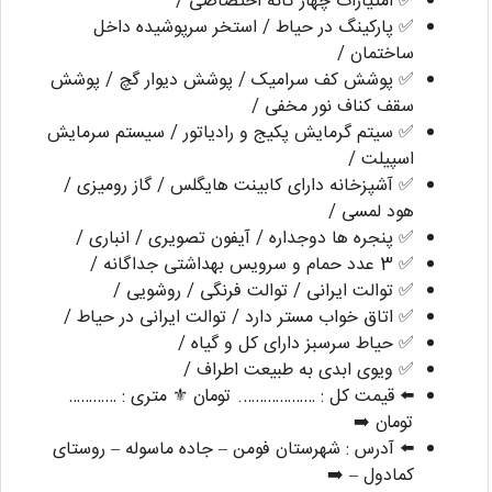
✅ امتیازات چهار گانه اختصاصی /
✅ پارکینگ در حیاط / استخر سرپوشیده داخل
ساختمان /
✅ پوشش کف سرامیک / پوشش دیوار گچ / پوشش
سقف کناف نور مخفی /
✅ سیتم گرمایش پکیج و رادیاتور / سیستم سرمایش
اسپیلت /
✅ آشپزخانه دارای کابینت هایگلس / گاز رومیزی /
هود لمسی /
✅ پنجره ها دوجداره / آیفون تصویری / انباری /
✅ 3 عدد حمام و سرویس بهداشتی جداگانه /
✅ توالت ایرانی / توالت فرنگی / روشویی /
✅ اتاق خواب مستر دارد / توالت ایرانی در حیاط /
✅ حیاط سرسبز دارای کل و گیاه /
✅ ویوی ابدی به طبیعت اطراف /
⬅️ قیمت کل : ………………. تومان ⚜️ متری : …………
تومان ➡️
⬅️ آدرس : شهرستان فومن – جاده ماسوله – روستای
کمادول – ➡️