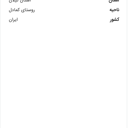
استان
استان گیلان
ناحیه
روستای کمادل
کشور
ایران