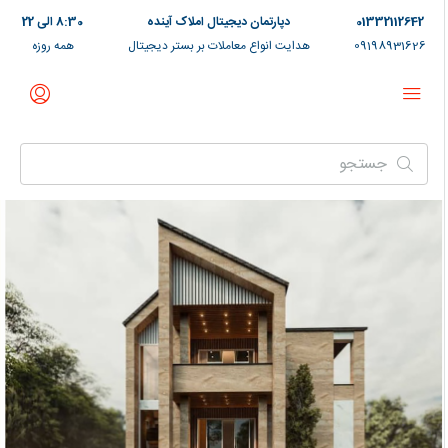
01332112642
دپارتمان دیجیتال املاک آینده
8:30 الی 22
09198931626
هدایت انواع معاملات بر بستر دیجیتال
همه روزه