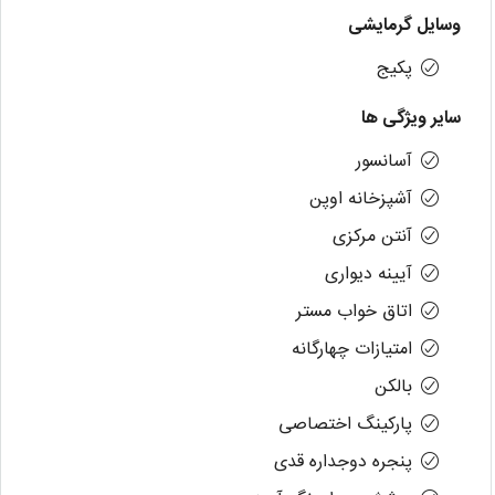
وسایل گرمایشی
پکیج
سایر ویژگی ها
آسانسور
آشپزخانه اوپن
آنتن مرکزی
آیینه دیواری
اتاق خواب مستر
امتیازات چهارگانه
بالکن
پارکینگ اختصاصی
پنجره دوجداره قدی