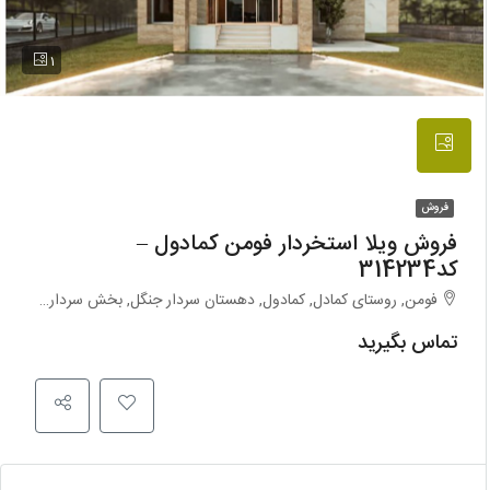
1
فروش
فروش ویلا استخردار فومن کمادول –
کد314234
فومن, روستای کمادل, کمادول, دهستان سردار جنگل, بخش سردارجنگل, شهرستان فومن, استان گیلان, ایران
تماس بگیرید