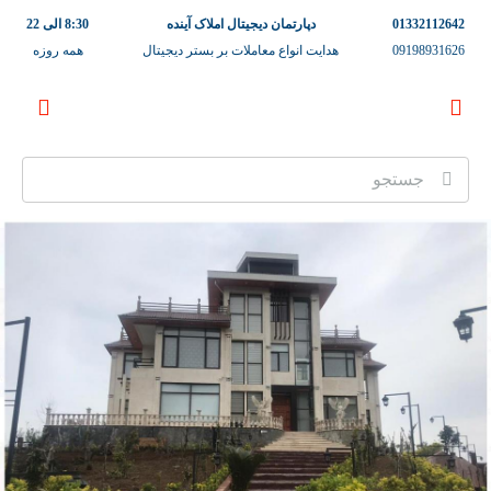
01332112642
دپارتمان دیجیتال املاک آینده
8:30 الی 22
09198931626
هدایت انواع معاملات بر بستر دیجیتال
همه روزه