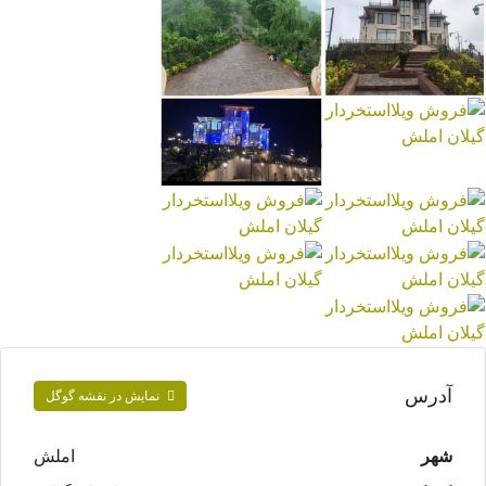
آدرس
نمایش در نقشه گوگل
شهر
املش