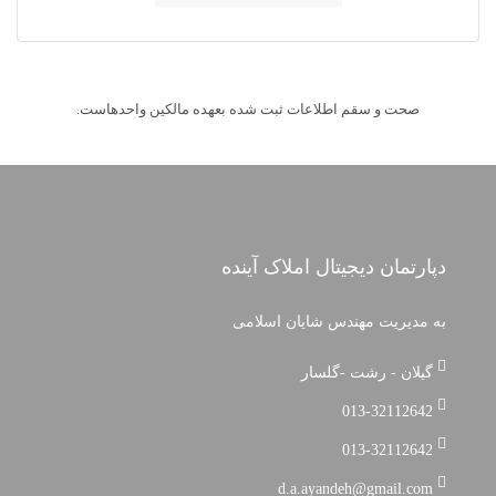
صحت و سقم اطلاعات ثبت شده بعهده مالکین واحدهاست.
دپارتمان دیجیتال املاک آینده
به مدیریت مهندس شایان اسلامی
گیلان - رشت -گلسار
013-32112642
013-32112642
d.a.ayandeh@gmail.com