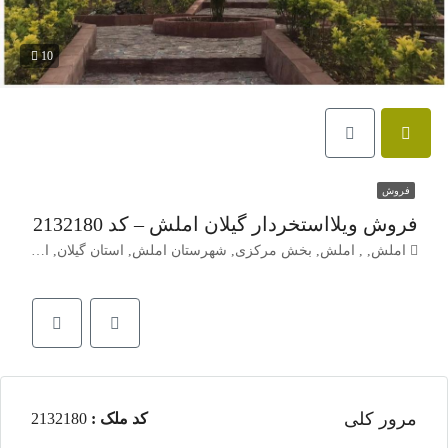
10
فروش
فروش ویلااستخردار گیلان املش – کد 2132180
املش, , املش, بخش مرکزی, شهرستان املش, استان گیلان, ایران
مرور کلی
کد ملک :
2132180