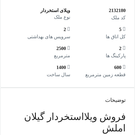
2132180
ویلای استخردار
نوع ملک
کد ملک
2
5
کل اتاق ها
سرویس های بهداشتی
2500
2
پارکینگ ها
مترمربع
1400
600
قطعه زمین مترمربع
سال ساخت
توضیحات
فروش ویلااستخردار گیلان
املش