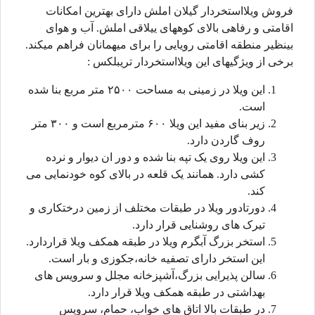
فروش ویلااستخردار گیلان املش دارای بهترین امکانات
اقامتی و رفاهی بالای کوههای ییلاقی املش. آب و هوای
بینظیر منطقه اقامتی رویایی را برای میهمانان فراهم میکند.
برخی از ویژگیهای این ویلااستخردار تریبلکس :
این ویلا در زمینی به مساحت ۲۵۰۰ متر مربع بنا شده
است.
زیر بنای مفید این ویلا ۶۰۰ مترمربع است و ۳۰۰ متر
روف گاردن دارد.
این ویلا روی یک تپه بنا شده و دور ان دیوار و نرده
کشی دارد. همانند یک قلعه در بالای کوه خودنمایی می
کند.
دورتادور ویلا در طبقات مختلف از زمین درختکاری و
تیرک های روشنایی قرار دارد.
استخر بزرگ آبگرم ویلا در طبقه همکف ویلا قراردارد.
این استخر دارای تصفیه خانه،جکوزی و بار است.
سالن پذیرایی بزرگ،آشپزخانه مجلل و سرویس های
بهداشتی در طبقه همکف ویلا قرار دارد.
در طبقات بالا اتاق های خواب، حمام، سرویس