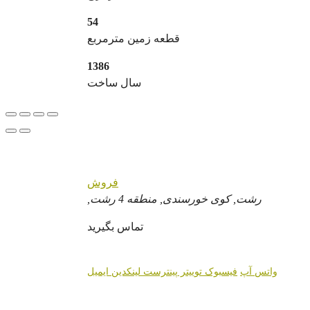
54
قطعه زمین مترمربع
1386
سال ساخت
فروش
رشت, کوی خورسندی, منطقه 4 رشت,
تماس بگیرید
واتس آپ
فیسبوک
توییتر
پینترست
لینکدین
ایمیل