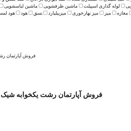
یی
لوله گذاری اسپیلت
ماشین ظرفشویی
ماشین لباسشویی
مغازه
میز
میز نهارخوری
میزبیلیارد
نسق
هود
هود لم
فروش آپارتمان رشت 
فروش آپارتمان رشت یکخوابه شیک در ش