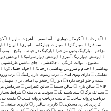
آبدارخانه
آبگرمکن دیواری
آسانسور
آشپزخانه اوپن
آلاچ
سه فاز
امتیاز گاز
امتیازات چهارگانه
انباری
ایوان
بار
مزاحم
پارکینگ بدون مزاحم
پارکینگ در حیاط
پکیج
پمپ آ
پوشش دیوار رنگ آمیزی
پوشش دیوار سرامیک
پوشش دیوا
مطبوع
توالت فرنگی
جاکفشی
جای ماشین ظرفشویی
بهداشتی
حمام و سرویس بهداشتی درجه یک
حوله خشک کن
ح
تفکیکی
دارای ویوی ابدی
درب ریموت دار پارکینگ
درب ورو
پشت و جلو کوچه دارد)
دیوار
رختخواب اضافی برای میهمان
VIP
سالن بازی
سالن سینما
سالن کنفرانس
سرمایش مر
سند تک برگ
سند ششدانگ
سوئیت های مبله
شرایط بسیار 
دریافت پروانه ساخت
قابلیت دریافت پروانه کسب
قفسه بندی
کاربری تجاری مسکونی
کاربری شالیزار
کاربری صنعتی
موکت
کف پارکت
کف چوب
کف سرامیک
کف سنگ مرمر