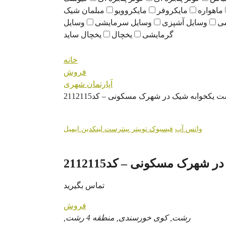
ماهواره
مایکروفر
مایکروویو
مبلمان شیک
سی
وسایل آشپزی
وسایل سرمایشی
وسایل
گرمایشی
یخچال
یخچال ساید
خانه
فروش
آپارتمان شهری
یکخوابه شیک در شهرک مسکونی – کد2112115
واتس آپ
فیسبوک
توییتر
پینترست
لینکدین
ایمیل
هرک مسکونی – کد2112115
تماس بگیرید
فروش
رشت, کوی خورسندی, منطقه 4 رشت,