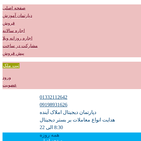
صفحه اصلی
دپارتمان آموزش
فروش
اجاره سالانه
اجاره روزانه ویلا
مشارکت در ساخت
پیش فروش
ثبت ملک
ورود
عضویت
01332112642
09198931626
دپارتمان دیجیتال املاک آینده
هدایت انواع معاملات بر بستر دیجیتال
8:30 الی 22
همه روزه
صفحه اصلی