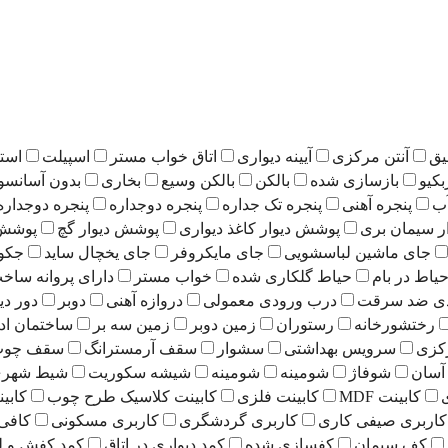
یق
آنتن مرکزی
آیینه دیواری
اتاق خواب مستر
اسپیلت
است
بکیو
بازسازی شده
بالکن
بالکن وسیع
بخاری
بدون آسانسو
ب
پنجره آهنی
پنجره تک جداره
پنجره دوجداره
پنجره دوجداره
ر سیمان بری
پوشش دیوار کاغذ دیواری
پوشش دیوار گچ
پوشش 
جای ماشین لباسشویی
جای مایکروفر
جای یخچال ساید
جکو
یاط در بام
حیاط گلکاری شده
خواب مستر
دارای پروانه ساخ
دی ضد سرقت
درب ورودی معمولی
دروازه آهنی
دوبر
دور دی
رختشورخانه
رستوران
زمین دوبر
زمین سه بر
ساختمان اد
کزی
سرویس بهداشتی
سشوار
سقف آرمسترانگ
سقف چوب 
آسان
شوفاژ
شومینه
شومینه
شیشه سکوریت
شیط شهری 21
کابینت MDF
کابینت فلزی
کابینت کلاسیک طرح چوب
کابی
کاربری صیفی کاری
کاربری گردشگری
کاربری مسکونی
کافی
کف سیمان
کفسازی شده
کمد دیواری در اتاق
کمد کفش و ل