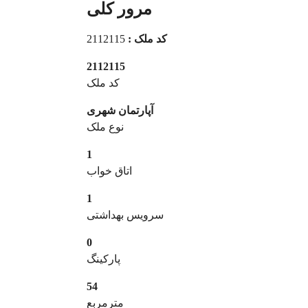
مرور کلی
کد ملک :
2112115
2112115
کد ملک
آپارتمان شهری
نوع ملک
1
اتاق خواب
1
سرویس بهداشتی
0
پارکینگ
54
مترمربع