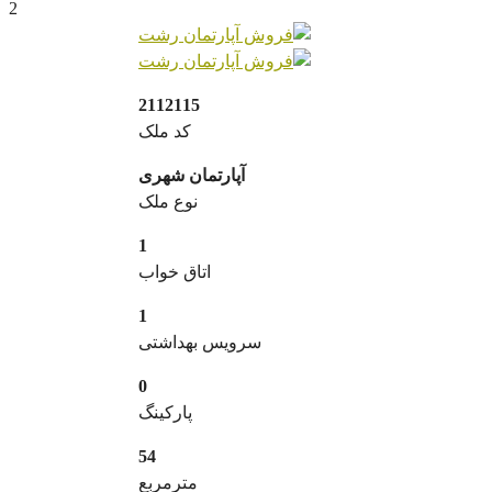
2
2112115
کد ملک
آپارتمان شهری
نوع ملک
1
اتاق خواب
1
سرویس بهداشتی
0
پارکینگ
54
مترمربع