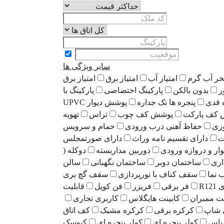
سایر ویژگی ها
خر آب گرم
امتیاز آب
امتیاز برق
امتیاز برق
ر
بدون بالکن
پارکینگ اختصاصی
پارکینگ با
 قدی
پنجره ها تک جداره
پوشش دیوار UPVC
کف پارکت
پوشش کف چوب
تراس
تهویه
زی
حفاظ آهنی درب ورودی
حمام و سرویس
ت
دارای تقسیم نامه وراث
دارای صورتمجلس
وار و دروازه ورودی
دوربین مداربسته
دوکله (
اری
ساختمان دوبر
ساختمان نگهبانی
سالن
نما
سقف کناف با نورپردازی
سقف گچ بری
R1
فر برقی
فریزر
فن کویل
قابلیت
نت ممبران
کابینت هایگلاس
کاربری تجاری
 شاپ
کرکره برقی
کرکره مشبک
کف اتاق
باس
کولر پنجره ای
کولر پنجره ای
کیوسک