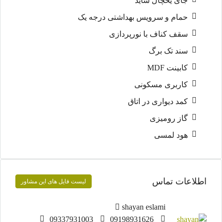
جای یخچال ساید
حمام و سرویس بهداشتی درجه یک
سقف کناف با نورپردازی
سند تک برگ
کابینت MDF
کاربری مسکونی
کمد دیواری در اتاق
گاز رومیزی
هود لمسی
اطلاعات تماس
لیست فایل های این مشاور
shayan eslami
09337931003
09198931626