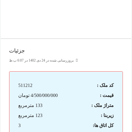
جزئیات
بروزرسانی شده در 24 دی 1402 در 6:07 ب.ظ
کد ملک :
511212
قیمت :
4/500/000/000 تومان
متراژ ملک :
133 مترمربع
زیربنا :
123 مترمربع
کل اتاق ها:
3