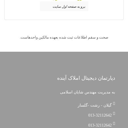
برو به صفحه اول سایت
صحت و سقم اطلاعات ثبت شده بعهده مالکین واحدهاست.
دپارتمان دیجیتال املاک آینده
به مدیریت مهندس شایان اسلامی
گیلان - رشت -گلسار
013-32112642
013-32112642