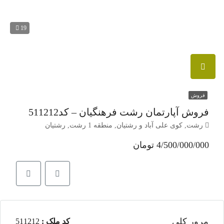
19
فروش
فروش آپارتمان رشت فرهنگیان – کد511212
رشت, کوی علی آباد و رشتیان, منطقه 1 رشت, رشتیان
4/500/000/000 تومان
مرور کلی
کد ملک :
511212