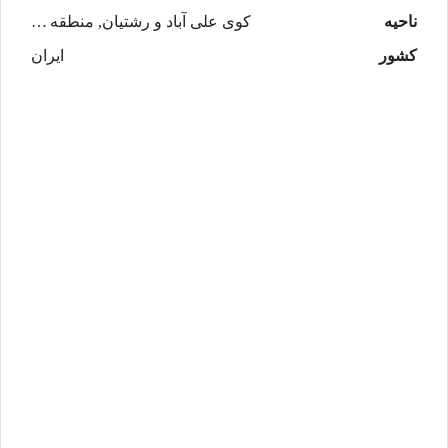
ناحیه
کوی علی آباد و رشتیان, منطقه 1 رشت
کشور
ایران