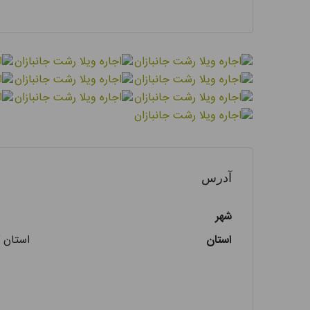
آدرس
شهر
استان
استان گ