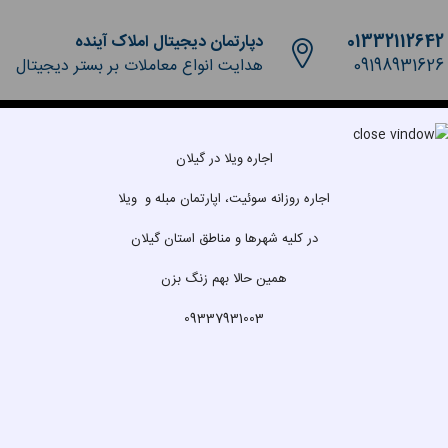
01332112642
دپارتمان دیجیتال املاک آینده
09198931626
هدایت انواع معاملات بر بستر دیجیتال
سالانه
اجاره روزانه ویلا
مشارکت در ساخت
پیش فروش
اجاره ویلا در گیلان
اجاره روزانه سوئیت، اپارتمان مبله و ویلا
در کلیه شهرها و مناطق استان گیلان
اتاق خواب
سرویس بهدا
همین حالا بهم زنگ بزن
کل اتاق ها
09337931003