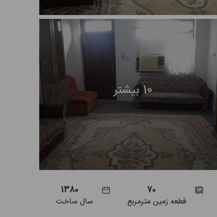
10 بیشتر
1380
70
قطعه زمین مترمربع
سال ساخت