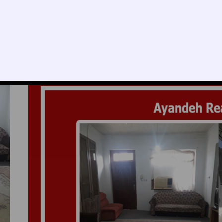
ن – کد233177