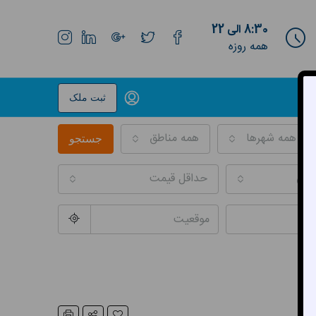
8:30 الی 22
همه روزه
ثبت ملک
همه شهرها
همه مناطق
جستجو
شتی
حداقل قیمت