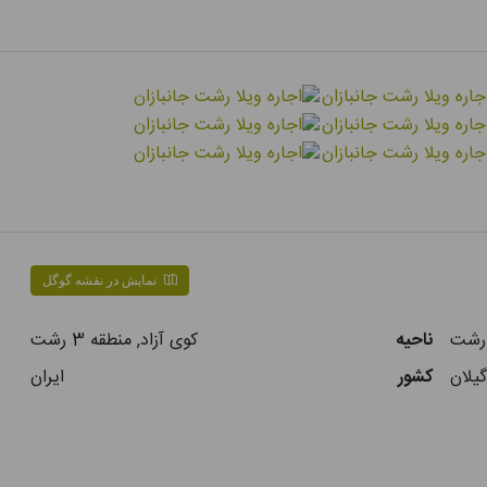
نمایش در نقشه گوگل
رشت
ناحیه
کوی آزاد, منطقه 3 رشت
یلان
کشور
ایران