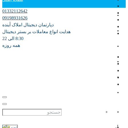
01332112642
دپارتمان آموزش
09198931626
دپارتمان دیجیتال املاک آینده
فروش
هدایت انواع معاملات بر بستر دیجیتال
8:30 الی 22
همه روزه
اجاره سالانه
اجاره روزانه ویلا
مشارکت در ساخت
پیش فروش
علاقه مندی ها
0
خانه
ثبت ملک