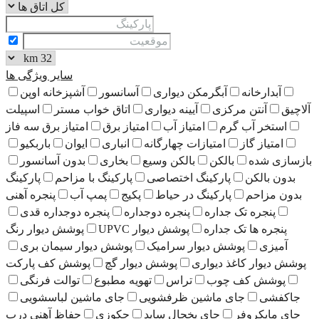
سایر ویژگی ها
آبدارخانه
آبگرمکن دیواری
آسانسور
آشپزخانه اوپن
آلاچیق
آنتن مرکزی
آیینه دیواری
اتاق خواب مستر
اسپیلت
استخر آب گرم
امتیاز آب
امتیاز برق
امتیاز برق سه فاز
امتیاز گاز
امتیازات چهارگانه
انباری
ایوان
باربکیو
بازسازی شده
بالکن
بالکن وسیع
بخاری
بدون آسانسور
بدون بالکن
پارکینگ اختصاصی
پارکینگ با مزاحم
پارکینگ
بدون مزاحم
پارکینگ در حیاط
پکیج
پمپ آب
پنجره آهنی
پنجره تک جداره
پنجره دوجداره
پنجره دوجداره قدی
پنجره ها تک جداره
پوشش دیوار UPVC
پوشش دیوار رنگ
آمیزی
پوشش دیوار سرامیک
پوشش دیوار سیمان بری
پوشش دیوار کاغذ دیواری
پوشش دیوار گچ
پوشش کف پارکت
پوشش کف چوب
تراس
تهویه مطبوع
توالت فرنگی
جاکفشی
جای ماشین ظرفشویی
جای ماشین لباسشویی
جای مایکروفر
جای یخچال ساید
جکوزی
حفاظ آهنی درب