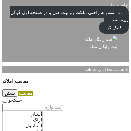
تماس با ما
می تونی به راحتی ملکت رو ثبت کنی و در صفحه اول گوگل
دیده بشی
کلیک کن
ثبت رایگان ملک
© Edited by : H.eslamifar
مقایسه املاک
مقایسه
بستن
جستجو