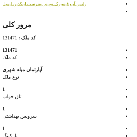
واتس آپ
فیسبوک
توییتر
پینترست
لینکدین
ایمیل
مرور کلی
کد ملک :
131471
131471
کد ملک
آپارتمان مبله شهری
نوع ملک
1
اتاق خواب
1
سرویس بهداشتی
1
پارکینگ