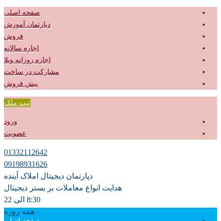
صفحه اصلی
دپارتمان آموزش
فروش
اجاره سالانه
اجاره روزانه ویلا
مشارکت در ساخت
پیش فروش
ثبت ملک
ورود
عضویت
01332112642
09198931626
دپارتمان دیجیتال املاک آینده
هدایت انواع معاملات بر بستر دیجیتال
8:30 الی 22
همه روزه
صفحه اصلی