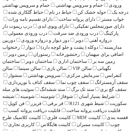
ورودی
حمام و سرویس بهداشتی
حمام و سرویس بهداشتی
درجه یک
حوله خشک کن
حیاط در بام
حیاط گلکاری شده
خواب مستر
دارای پروانه ساخت
دارای تقسیم نامه وراث
دارای صورتمجلس تفکیکی
دارای ویوی ابدی
درب ریموت دار
پارکینگ
درب ورودی ضد سرقت
درب ورودی معمولی
دروازه آهنی
دوبر
دور دیوار و دروازه ورودی
دوربین
مداربسته
دوکله ( پشت و جلو کوچه دارد)
دیوار
رختخواب
اضافی برای میهمان
رختشورخانه
رستوران
زمین دوبر
زمین سه بر
ساختمان اداری
ساختمان دوبر
ساختمان
نگهبانی
سالن VIP
سالن بازی
سالن سینما
سالن
کنفرانس
سرمایش مرکزی
سرویس بهداشتی
سشوار
سقف آرمسترانگ
سقف چوب نما
سقف کناف با نورپردازی
سقف گچ بری
سند تک برگ
سند ششدانگ
سوئیت های مبله
شرایط بسیار آسان
شوفاژ
شومینه
شومینه
شیشه
سکوریت
شیط شهری R121
فر برقی
فریزر
فن کویل
قابلیت دریافت پروانه ساخت
قابلیت دریافت پروانه کسب
قفسه بندی
کابینت MDF
کابینت فلزی
کابینت کلاسیک طرح
چوب
کابینت ممبران
کابینت هایگلاس
کاربری تجاری