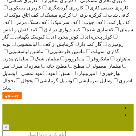
کاربری تجاری مسکونی
کاربری شالیزار
کاربری صنعتی
کاربری صیفی کاری
کاربری گردشگری
کاربری مسکونی
کافی شاپ
کرکره برقی
کرکره مشبک
کف اتاق موکت
کف پارکت
کف چوب
کف سرامیک
کف سنگ مرمر
کف
سیمان
کفسازی شده
کمد دیواری در اتاق
کمد کفش و لباس
کولر پنجره ای
کولر پنجره ای
کیوسک نگهبانی
گاز
رومیزی
گاز کمد دار
گرمایش از کف
لباسشویی
لوله
گذاری اسپیلت
ماشین ظرفشویی
ماشین لباسشویی
ماهواره
مایکروفر
مایکروویو
مبلمان شیک
مبلمان مدرن
مبلمان معمولی
مطبخ
مطبخ خانه
مغازه
میز
میز
نهارخوری
میزبیلیارد
نسق
هود
هود لمسی
وسایل
آشپزی
وسایل سرمایشی
وسایل گرمایشی
یخچال
یخچال
ساید
جستجو
ورود
عضویت
×