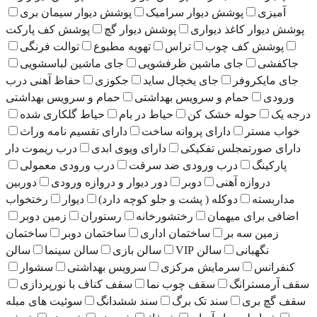
دیوار سرامیک
پوشش دیوار سیمان بری
واری
پوشش دیوار گچ
پوشش کف پارکت
ب
تراس
تهویه مطبوع
توالت فرنگی
اشین ظرفشویی
جای ماشین لباسشویی
ای یخچال ساید
جکوزی
حفاظ آهنی درب
 سرویس بهداشتی
حمام و سرویس بهداشتی
ک کن
حیاط در بام
حیاط گلکاری شده
ای پروانه ساخت
دارای تقسیم نامه وراث
تفکیکی
دارای ویوی ابدی
درب ریموت دار
ورودی ضد سرقت
درب ورودی معمولی
دوبر
دور دیوار و دروازه ورودی
دوربین
 ( پشت و جلو کوچه دارد)
دیوار
رختخواب
ن
رختشورخانه
رستوران
زمین دوبر
ساختمان اداری
ساختمان دوبر
ساختمان
لن VIP
سالن بازی
سالن سینما
سالن
یش مرکزی
سرویس بهداشتی
سشوار
سقف چوب نما
سقف کناف با نورپردازی
 تک برگ
سند ششدانگ
سوئیت های مبله