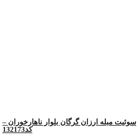
زان گرگان بلوار ناهارخوران –
کد132173