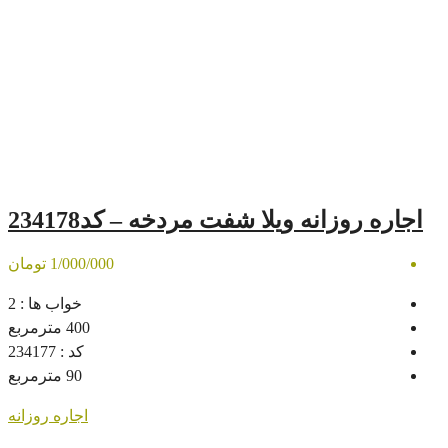
یلا شفت مردخه – کد234178
1/000/000 تومان
خواب ها :
2
400
مترمربع
کد :
234177
90
مترمربع
اجاره روزانه