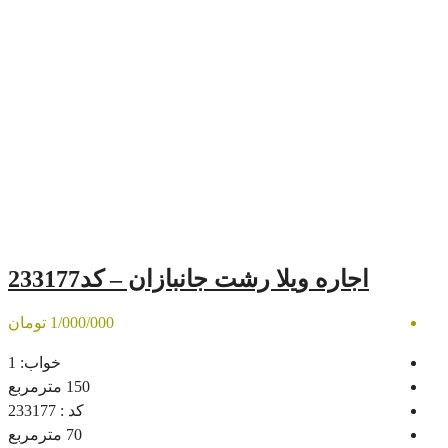
لا رشت جانبازان – کد233177
1/000/000 تومان
خواب:
1
150
مترمربع
کد :
233177
70
مترمربع