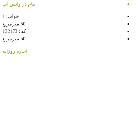
پیام در واتس اپ
خواب:
1
50
مترمربع
کد :
132173
50
مترمربع
اجاره روزانه