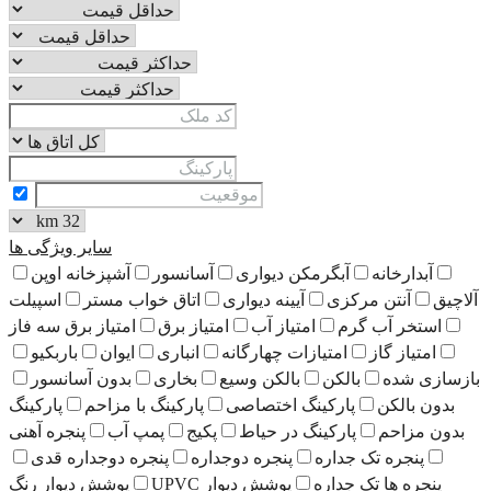
سایر ویژگی ها
رمکن دیواری
آسانسور
آشپزخانه اوپن
آیینه دیواری
اتاق خواب مستر
اسپیلت
امتیاز آب
امتیاز برق
امتیاز برق سه فاز
تیازات چهارگانه
انباری
ایوان
باربکیو
ن
بالکن وسیع
بخاری
بدون آسانسور
کینگ اختصاصی
پارکینگ با مزاحم
پارکینگ
کینگ در حیاط
پکیج
پمپ آب
پنجره آهنی
ره
پنجره دوجداره
پنجره دوجداره قدی
ره
پوشش دیوار UPVC
پوشش دیوار رنگ