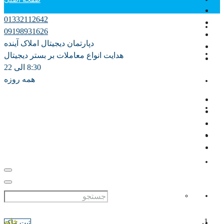
01332112642
دپارتمان آموزش
09198931626
دپارتمان دیجیتال املاک آینده
فروش
هدایت انواع معاملات بر بستر دیجیتال
8:30 الی 22
همه روزه
اجاره سالانه
اجاره روزانه ویلا
مشارکت در ساخت
پیش فروش
علاقه مندی ها
0
خانه
ثبت ملک