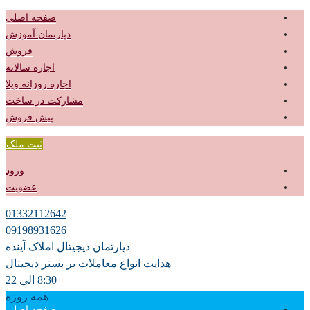
صفحه اصلی
دپارتمان آموزش
فروش
اجاره سالانه
اجاره روزانه ویلا
مشارکت در ساخت
پیش فروش
ثبت ملک
ورود
عضویت
01332112642
09198931626
دپارتمان دیجیتال املاک آینده
هدایت انواع معاملات بر بستر دیجیتال
8:30 الی 22
همه روزه
صفحه اصلی