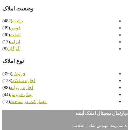
وضعیت املاک
رشت
(482)
فومن
(39)
شفت
(30)
انزلی
(13)
گرگان
(8)
نوع املاک
فروش
(356)
اجاره سالانه
(123)
اجاره روزانه
(88)
پیش فروش
(44)
مشارکت در ساخت
(12)
 آینده
ن اسلامی