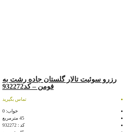
ت تالار گلستان جاده رشت به
فومن – کد932272
تماس بگیرید
خواب:
0
45
مترمربع
کد :
932272