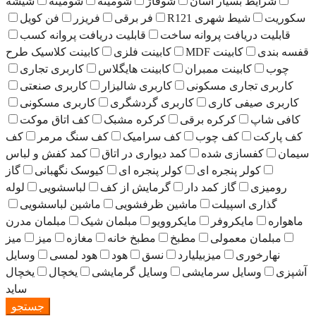
آسان
شوفاژ
شومینه
شومینه
شیشه
 R121
فر برقی
فریزر
فن کویل
روانه ساخت
قابلیت دریافت پروانه کسب
M
کابینت فلزی
کابینت کلاسیک طرح
مبران
کابینت هایگلاس
کاربری تجاری
سکونی
کاربری شالیزار
کاربری صنعتی
ی
کاربری گردشگری
کاربری مسکونی
ه برقی
کرکره مشبک
کف اتاق موکت
وب
کف سرامیک
کف سنگ مرمر
کف
ده
کمد دیواری در اتاق
کمد کفش و لباس
 ای
کولر پنجره ای
کیوسک نگهبانی
گاز
مد دار
گرمایش از کف
لباسشویی
لوله
ماشین ظرفشویی
ماشین لباسشویی
مایکروویو
مبلمان شیک
مبلمان مدرن
مطبخ
مطبخ خانه
مغازه
میز
میز
زبیلیارد
نسق
هود
هود لمسی
وسایل
مایشی
وسایل گرمایشی
یخچال
یخچال
ساید
جستجو