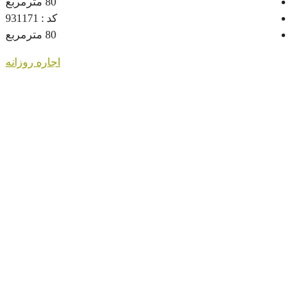
80
مترمربع
کد :
931171
80
مترمربع
اجاره روزانه