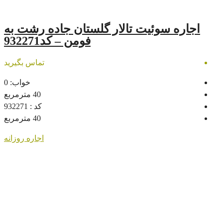
یت تالار گلستان جاده رشت به
فومن – کد932271
تماس بگیرید
خواب:
0
40
مترمربع
کد :
932271
40
مترمربع
اجاره روزانه