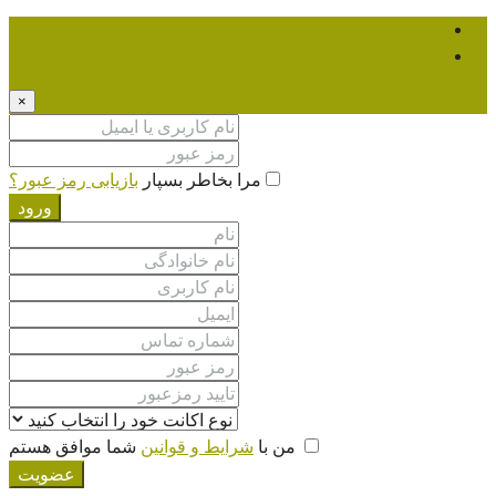
ورود
عضویت
×
مرا بخاطر بسپار
بازیابی رمز عبور؟
ورود
من با
شرایط و قوانین
شما موافق هستم
عضویت