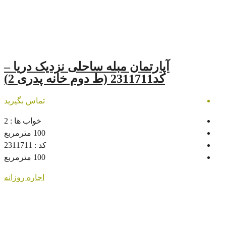
تمان مبله ساحلی نزدیک دریا –
)
تماس بگیرید
خواب ها :
2
100
مترمربع
کد :
2311711
100
مترمربع
اجاره روزانه