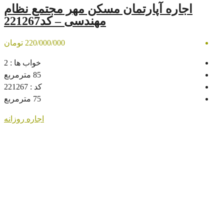
ارتمان مسکن مهر مجتمع نظام
مهندسی – کد221267
220/000/000 تومان
خواب ها :
2
85
مترمربع
کد :
221267
75
مترمربع
اجاره روزانه