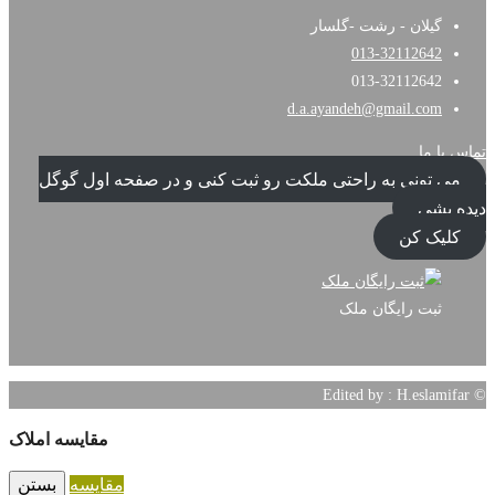
سار
d.a.ay
 ملکت رو ثبت کنی و در صفحه اول گوگل
مقایسه املاک
مقایسه
بستن