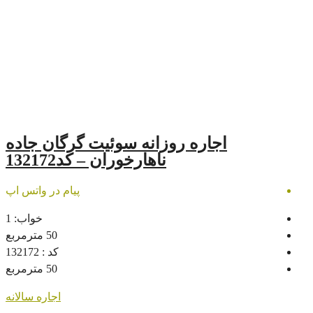
اره روزانه سوئیت گرگان جاده
ناهارخوران – کد132172
پیام در واتس اپ
خواب:
1
50
مترمربع
کد :
132172
50
مترمربع
اجاره سالانه