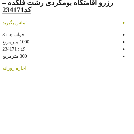
امتگاه بومگردی رشت فلکده –
کد234171
تماس بگیرید
خواب ها :
8
1000
مترمربع
کد :
234171
300
مترمربع
اجاره روزانه