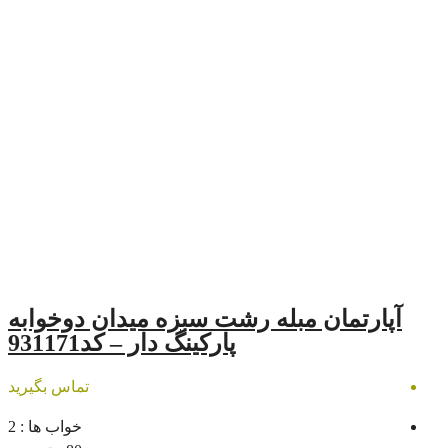
مبله رشت سبزه میدان دوخوابه
پارکینگ دار – کد931171
تماس بگیرید
خواب ها :
2