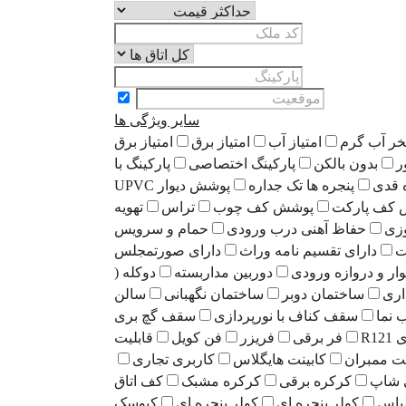
سایر ویژگی ها
خر آب گرم
امتیاز آب
امتیاز برق
امتیاز برق
ر
بدون بالکن
پارکینگ اختصاصی
پارکینگ با
 قدی
پنجره ها تک جداره
پوشش دیوار UPVC
کف پارکت
پوشش کف چوب
تراس
تهویه
زی
حفاظ آهنی درب ورودی
حمام و سرویس
ت
دارای تقسیم نامه وراث
دارای صورتمجلس
وار و دروازه ورودی
دوربین مداربسته
دوکله (
اری
ساختمان دوبر
ساختمان نگهبانی
سالن
نما
سقف کناف با نورپردازی
سقف گچ بری
R1
فر برقی
فریزر
فن کویل
قابلیت
نت ممبران
کابینت هایگلاس
کاربری تجاری
 شاپ
کرکره برقی
کرکره مشبک
کف اتاق
باس
کولر پنجره ای
کولر پنجره ای
کیوسک