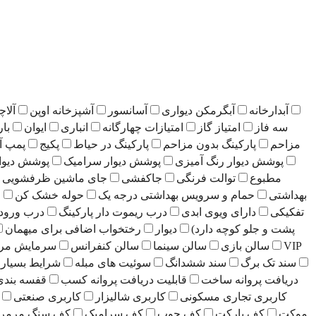
آبدارخانه
آبگرمکن دیواری
آسانسور
آشپزخانه اوپن
آلاچ
سه فاز
امتیاز گاز
امتیازات چهارگانه
انباری
ایوان
بار
مزاحم
پارکینگ بدون مزاحم
پارکینگ در حیاط
پکیج
پمپ آ
پوشش دیوار رنگ آمیزی
پوشش دیوار سرامیک
پوشش دیوا
مطبوع
توالت فرنگی
جاکفشی
جای ماشین ظرفشویی
بهداشتی
حمام و سرویس بهداشتی درجه یک
حوله خشک کن
ح
تفکیکی
دارای ویوی ابدی
درب ریموت دار پارکینگ
درب ورو
پشت و جلو کوچه دارد)
دیوار
رختخواب اضافی برای میهمان
VIP
سالن بازی
سالن سینما
سالن کنفرانس
سرمایش مر
سند تک برگ
سند ششدانگ
سوئیت های مبله
شرایط بسیار 
دریافت پروانه ساخت
قابلیت دریافت پروانه کسب
قفسه بندی
کاربری تجاری مسکونی
کاربری شالیزار
کاربری صنعتی
موکت
کف پارکت
کف چوب
کف سرامیک
کف سنگ مرمر