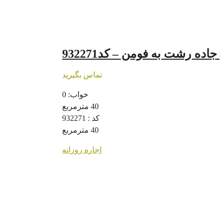
ده رشت به فومن – کد932271
تماس بگیرید
خواب:
0
40
مترمربع
کد :
932271
40
مترمربع
اجاره روزانه