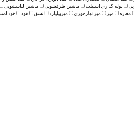
یی
لوله گذاری اسپیلت
ماشین ظرفشویی
ماشین لباسشویی
مغازه
میز
میز نهارخوری
میزبیلیارد
نسق
هود
هود لم