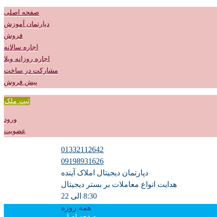
صفحه اصلی
دپارتمان آموزش
فروش
اجاره سالانه
اجاره روزانه ویلا
مشارکت در ساخت
پیش فروش
ثبت ملک
ورود
عضویت
01332112642
09198931626
دپارتمان دیجیتال املاک آینده
هدایت انواع معاملات بر بستر دیجیتال
8:30 الی 22
همه روزه
صفحه اصلی