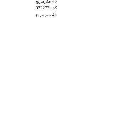
45
مترمربع
کد :
932272
45
مترمربع