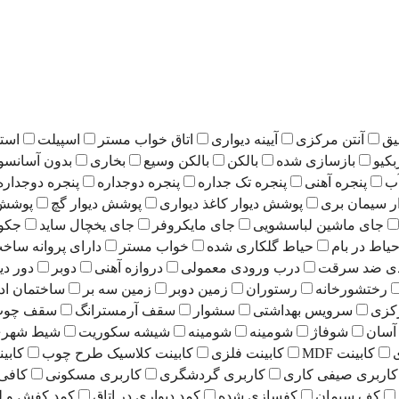
یق
آنتن مرکزی
آیینه دیواری
اتاق خواب مستر
اسپیلت
است
بکیو
بازسازی شده
بالکن
بالکن وسیع
بخاری
بدون آسانسو
ب
پنجره آهنی
پنجره تک جداره
پنجره دوجداره
پنجره دوجداره
ر سیمان بری
پوشش دیوار کاغذ دیواری
پوشش دیوار گچ
پوشش 
جای ماشین لباسشویی
جای مایکروفر
جای یخچال ساید
جکو
یاط در بام
حیاط گلکاری شده
خواب مستر
دارای پروانه ساخ
دی ضد سرقت
درب ورودی معمولی
دروازه آهنی
دوبر
دور دی
رختشورخانه
رستوران
زمین دوبر
زمین سه بر
ساختمان اد
کزی
سرویس بهداشتی
سشوار
سقف آرمسترانگ
سقف چوب 
آسان
شوفاژ
شومینه
شومینه
شیشه سکوریت
شیط شهری 21
کابینت MDF
کابینت فلزی
کابینت کلاسیک طرح چوب
کابی
کاربری صیفی کاری
کاربری گردشگری
کاربری مسکونی
کافی
کف سیمان
کفسازی شده
کمد دیواری در اتاق
کمد کفش و ل