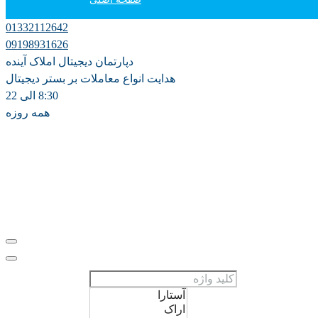
01332112642
دپارتمان آموزش
09198931626
دپارتمان دیجیتال املاک آینده
فروش
هدایت انواع معاملات بر بستر دیجیتال
8:30 الی 22
همه روزه
اجاره سالانه
اجاره روزانه ویلا
مشارکت در ساخت
پیش فروش
علاقه مندی ها
0
ثبت ملک