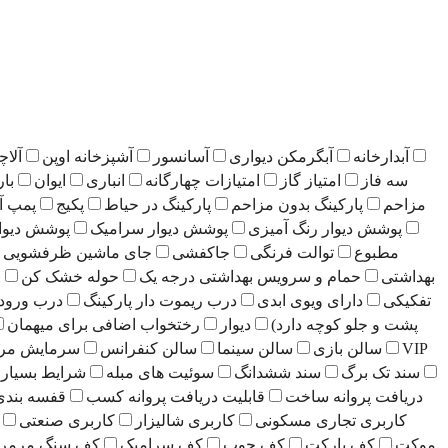
آبدارخانه
آبگرمکن دیواری
آسانسور
آشپزخانه اوپن
آلاچ
سه فاز
امتیاز گاز
امتیازات چهارگانه
انباری
ایوان
بار
مزاحم
پارکینگ بدون مزاحم
پارکینگ در حیاط
پکیج
پمپ آ
پوشش دیوار رنگ آمیزی
پوشش دیوار سرامیک
پوشش دیوا
مطبوع
توالت فرنگی
جاکفشی
جای ماشین ظرفشویی
بهداشتی
حمام و سرویس بهداشتی درجه یک
حوله خشک کن
ح
تفکیکی
دارای ویوی ابدی
درب ریموت دار پارکینگ
درب ورو
پشت و جلو کوچه دارد)
دیوار
رختخواب اضافی برای میهمان
VIP
سالن بازی
سالن سینما
سالن کنفرانس
سرمایش مر
سند تک برگ
سند ششدانگ
سوئیت های مبله
شرایط بسیار 
دریافت پروانه ساخت
قابلیت دریافت پروانه کسب
قفسه بندی
کاربری تجاری مسکونی
کاربری شالیزار
کاربری صنعتی
موکت
کف پارکت
کف چوب
کف سرامیک
کف سنگ مرمر