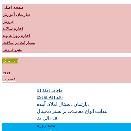
صفحه اصلی
دپارتمان آموزش
فروش
اجاره سالانه
اجاره روزانه ویلا
مشارکت در ساخت
پیش فروش
ثبت ملک
ورود
عضویت
01332112642
09198931626
دپارتمان دیجیتال املاک آینده
هدایت انواع معاملات بر بستر دیجیتال
8:30 الی 22
همه روزه
صفحه اصلی