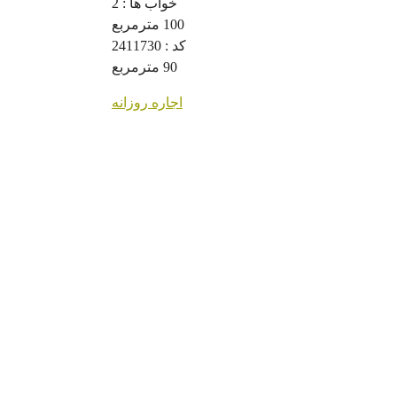
خواب ها :
2
100
مترمربع
کد :
2411730
90
مترمربع
اجاره روزانه