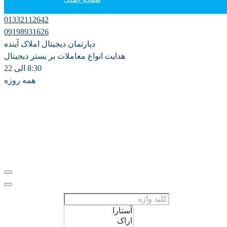
01332112642
دپارتمان آموزش
09198931626
دپارتمان دیجیتال املاک آینده
فروش
هدایت انواع معاملات بر بستر دیجیتال
8:30 الی 22
همه روزه
اجاره سالانه
اجاره روزانه ویلا
مشارکت در ساخت
پیش فروش
علاقه مندی ها
0
ثبت ملک