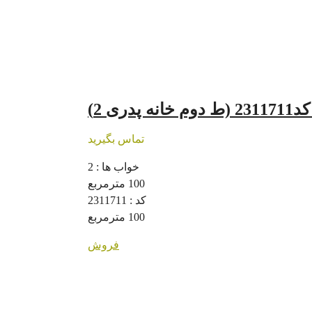
ی 2)
تماس بگیرید
خواب ها :
2
100
مترمربع
کد :
2311711
100
مترمربع
فروش