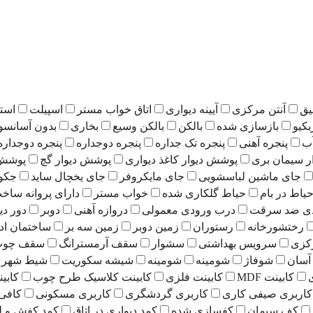
یق
آنتن مرکزی
آیینه دیواری
اتاق خواب مستر
اسپیلت
است
بکیو
بازسازی شده
بالکن
بالکن وسیع
بخاری
بدون آسانسو
ب
پنجره آهنی
پنجره تک جداره
پنجره دوجداره
پنجره دوجداره
ر سیمان بری
پوشش دیوار کاغذ دیواری
پوشش دیوار گچ
پوشش 
جای ماشین لباسشویی
جای مایکروفر
جای یخچال ساید
جکو
یاط در بام
حیاط گلکاری شده
خواب مستر
دارای پروانه ساخ
دی ضد سرقت
درب ورودی معمولی
دروازه آهنی
دوبر
دور دی
رختشورخانه
رستوران
زمین دوبر
زمین سه بر
ساختمان اد
کزی
سرویس بهداشتی
سشوار
سقف آرمسترانگ
سقف چوب 
آسان
شوفاژ
شومینه
شومینه
شیشه سکوریت
شیط شهری 21
کابینت MDF
کابینت فلزی
کابینت کلاسیک طرح چوب
کابی
کاربری صیفی کاری
کاربری گردشگری
کاربری مسکونی
کافی
کف سیمان
کفسازی شده
کمد دیواری در اتاق
کمد کفش و ل