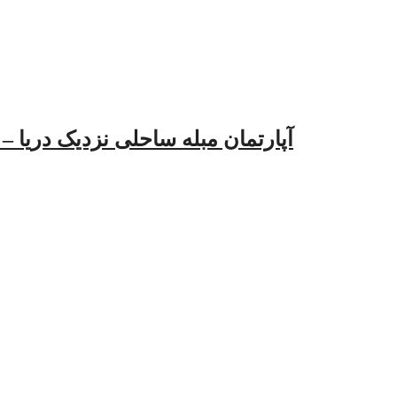
آپارتمان مبله ساحلی نزدیک دریا – کد2311711 (ط دوم خانه پدر