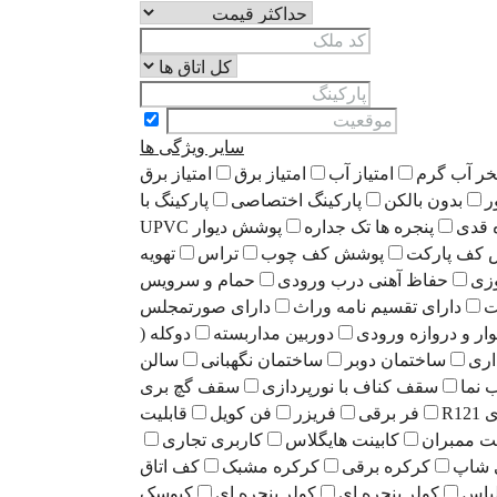
سایر ویژگی ها
خر آب گرم
امتیاز آب
امتیاز برق
امتیاز برق
ر
بدون بالکن
پارکینگ اختصاصی
پارکینگ با
 قدی
پنجره ها تک جداره
پوشش دیوار UPVC
کف پارکت
پوشش کف چوب
تراس
تهویه
زی
حفاظ آهنی درب ورودی
حمام و سرویس
ت
دارای تقسیم نامه وراث
دارای صورتمجلس
وار و دروازه ورودی
دوربین مداربسته
دوکله (
اری
ساختمان دوبر
ساختمان نگهبانی
سالن
نما
سقف کناف با نورپردازی
سقف گچ بری
R1
فر برقی
فریزر
فن کویل
قابلیت
نت ممبران
کابینت هایگلاس
کاربری تجاری
 شاپ
کرکره برقی
کرکره مشبک
کف اتاق
باس
کولر پنجره ای
کولر پنجره ای
کیوسک