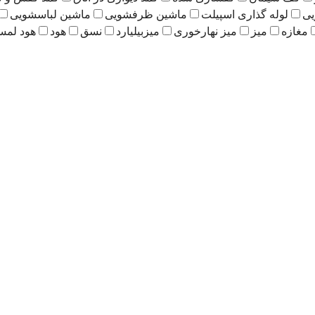
یی
لوله گذاری اسپیلت
ماشین ظرفشویی
ماشین لباسشویی
مغازه
میز
میز نهارخوری
میزبیلیارد
نسق
هود
هود لم